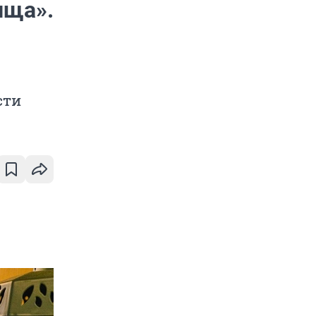
ища».
сти