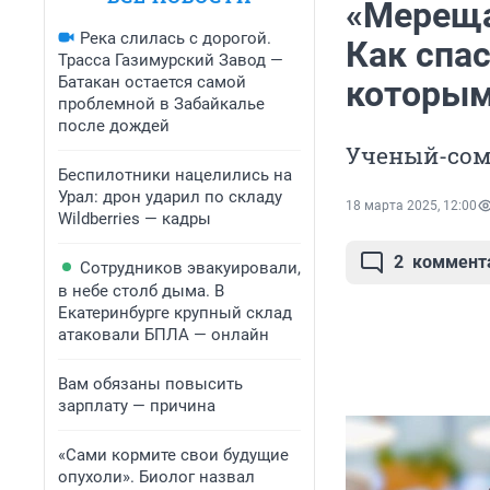
«Мереща
Река слилась с дорогой.
Как спас
Трасса Газимурский Завод —
Батакан остается самой
которым
проблемной в Забайкалье
после дождей
Ученый-сомн
Беспилотники нацелились на
Урал: дрон ударил по складу
18 марта 2025, 12:00
Wildberries — кадры
2
коммент
Сотрудников эвакуировали,
в небе столб дыма. В
Екатеринбурге крупный склад
атаковали БПЛА — онлайн
Вам обязаны повысить
зарплату — причина
«Сами кормите свои будущие
опухоли». Биолог назвал