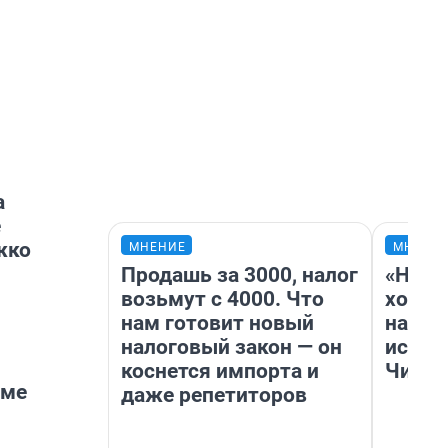
а
е
жко
МНЕНИЕ
МНЕНИ
Продашь за 3000, налог
«Нача
возьмут с 4000. Что
хозяи
нам готовит новый
навод
налоговый закон — он
истор
коснется импорта и
Читы
име
даже репетиторов