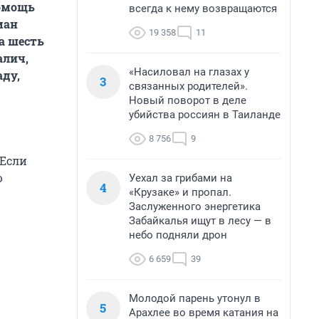
помощь
всегда к нему возвращаются
ман
19 358
11
а шесть
алич,
«Насиловал на глазах у
аду,
3
связанных родителей».
Новый поворот в деле
убийства россиян в Таиланде
8 756
9
 Если
ю
Уехал за грибами на
4
«Крузаке» и пропал.
Заслуженного энергетика
Забайкалья ищут в лесу — в
небо подняли дрон
6 659
39
Молодой парень утонул в
5
Арахлее во время катания на