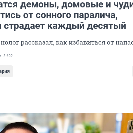
тся демоны, домовые и чуд
тись от сонного паралича,
 страдает каждый десятый
олог рассказал, как избавиться от напа
3 602
ария