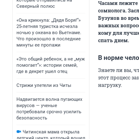
которые отправились на
Часами лежите 
Северный полюс
сомнолога. Зас
Бузунов во вре
«Она крикнула: „Дядя Боря!“»
важных вопросо
25-летняя туристка исчезла
кому для лучше
ночью у океана во Вьетнаме.
Что произошло в последние
спать днем.
минуты ее пропажи
В норме чел
«Это общий ребенок, а не „муж
помогает“»: истории семей,
Знаете ли вы, ч
где в декрет ушел отец
этот процесс з
нагрузку.
Стрижи улетели из Читы
Надвигается волна пугающих
вирусов — ученые
потребовали срочно усилить
безопасность
Читинская мама открыла
детский центр, который вошел