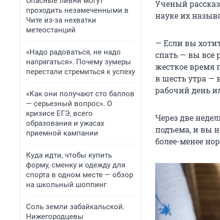
Опасные ливни могут
Ученый рассказ
проходить незамеченными в
науке их назы
Чите из-за нехватки
метеостанций
— Если вы хоти
«Надо радоваться, не надо
спать — вы все 
напрягаться». Почему зумеры
жесткое время 
перестали стремиться к успеху
в шесть утра — 
рабочий день и
«Как они получают сто баллов
— серьезный вопрос». О
кризисе ЕГЭ, всего
Через две неде
образования и ужасах
подъема, и вы 
приемной кампании
более-менее но
Куда идти, чтобы купить
форму, сменку и одежду для
спорта в одном месте — обзор
на школьный шоппинг
Соль земли забайкальской.
Нижегородцевы