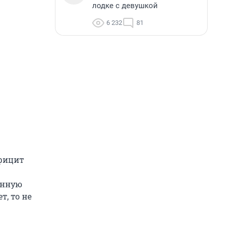
лодке с девушкой
6 232
81
ефицит
енную
т, то не