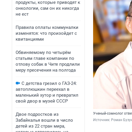
продукты, которые приводят к
онкологии, сам он их никогда
не ест
Правила оплаты коммуналки
изменятся: что произойдет с
квитанциями
Обвиняемому по четырём
статьям главе компании по
отлову собак в Чите продлили
меру пресечения на полгода
С детства грезил о ГАЗ-24:
автоплюшкин переехал в
маленький хутор и превратил
свой двор в музей СССР
Ученый-сомнолог отве
Двое подростков из
Забайкалья вошли в число
Источник: 
Роман Бузун
детей из 22 стран мира,