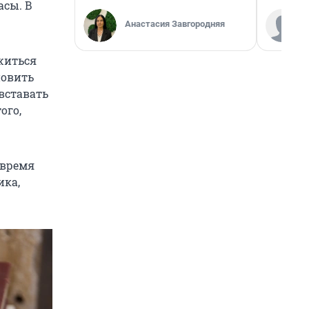
асы. В
Анастасия Завгородняя
житься
новить
вставать
ого,
 время
ика,