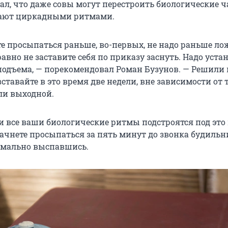
ал, что даже совы могут перестроить биологические ч
вают циркадными ритмами.
те просыпаться раньше, во-первых, не надо раньше ло
равно не заставите себя по приказу заснуть. Надо уста
подъема, — порекомендовал Роман Бузунов. — Решили 
вставайте в это время две недели, вне зависимости от т
ли выходной.
ли все ваши биологические ритмы подстроятся под это
начнете просыпаться за пять минут до звонка будильн
рмально выспавшись.