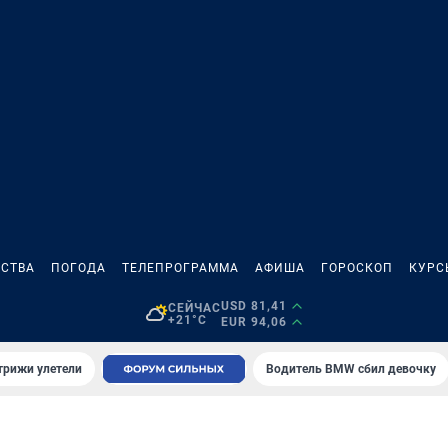
СТВА
ПОГОДА
ТЕЛЕПРОГРАММА
АФИША
ГОРОСКОП
КУРС
USD 81,41
СЕЙЧАС
+21°C
EUR 94,06
трижи улетели
Водитель BMW сбил девочку