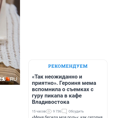
РЕКОМЕНДУЕМ
«Так неожиданно и
приятно». Героиня мема
вспомнила о съемках с
гуру пикапа в кафе
Владивостока
15 часов
9 736
Обсудить
«Меня бесила моя роль»: как сегодня