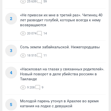
25 639
59
«Не привози их мне в третий раз». Читинец 40
2
лет разводит голубей, которые всегда к нему
возвращаются
20 074
14
Соль земли забайкальской. Нижегородцевы
3
18 515
11
«Насиловал на глазах у связанных родителей».
4
Новый поворот в деле убийства россиян в
Таиланде
9 208
9
Молодой парень утонул в Арахлее во время
5
катания на лодке с девушкой