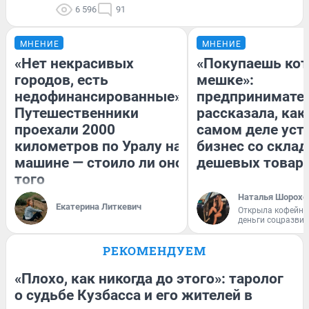
6 596
91
МНЕНИЕ
МНЕНИЕ
«Нет некрасивых
«Покупаешь кот
городов, есть
мешке»:
недофинансированные».
предпринимате
Путешественники
рассказала, как
проехали 2000
самом деле уст
километров по Уралу на
бизнес со скла
машине — стоило ли оно
дешевых товар
того
Наталья Шорохо
Екатерина Литкевич
Открыла кофейну
деньги соцразви
РЕКОМЕНДУЕМ
«Плохо, как никогда до этого»: таролог
о судьбе Кузбасса и его жителей в