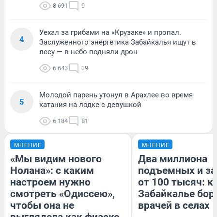
8 691
9
Уехал за грибами на «Крузаке» и пропал.
4
Заслуженного энергетика Забайкалья ищут в
лесу — в небо подняли дрон
6 643
39
Молодой парень утонул в Арахлее во время
5
катания на лодке с девушкой
6 184
81
МНЕНИЕ
МНЕНИЕ
«Мы видим нового
Два миллиона
Нолана»: с каким
подъемных и за
настроем нужно
от 100 тысяч: к
смотреть «Одиссею»,
Забайкалье бор
чтобы она не
врачей в селах
выглядела как фиаско