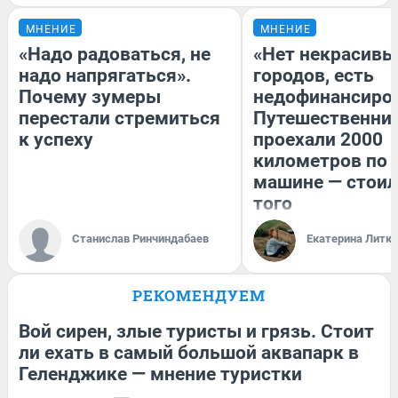
МНЕНИЕ
МНЕНИЕ
«Надо радоваться, не
«Нет некрасивы
надо напрягаться».
городов, есть
Почему зумеры
недофинансиро
перестали стремиться
Путешественни
к успеху
проехали 2000
километров по 
машине — стоил
того
Станислав Ринчиндабаев
Екатерина Литк
РЕКОМЕНДУЕМ
Вой сирен, злые туристы и грязь. Стоит
ли ехать в самый большой аквапарк в
Геленджике — мнение туристки