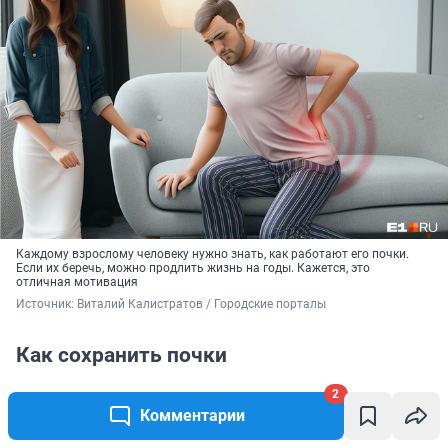
Каждому взрослому человеку нужно знать, как работают его почки.
Если их беречь, можно продлить жизнь на годы. Кажется, это
отличная мотивация
Источник: 
Виталий Калистратов / Городские порталы
Как сохранить почки
— Если вы хотите сохранить почки, советую
2
Комментарии
внимательно относиться ко всем лекарствам,
которые вы принимаете. Обязательно читайте