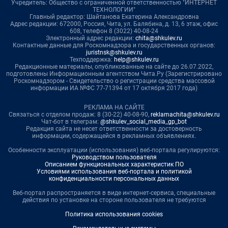
Учредитель: Общество с ограниченной ответственностью "ИНТЕРНЕТ
ТЕХНОЛОГИИ"
Главный редактор: Шайтанова Екатерина Александровна
Адрес редакции: 672000, Россия, Чита, ул. Балябина, д. 13, 6 этаж, офис
608, телефон 8 (3022) 40-08-24
Электронный адрес редакции:
chita@shkulev.ru
Контактные данные для Роскомнадзора и государственных органов:
juristnsk@shkulev.ru
Техподдержка:
help@shkulev.ru
Редакционные материалы, опубликованные на сайте до 26.07.2022,
подготовлены Информационным агентством Чита.Ру (Зарегистрировано
Роскомнадзором - Свидетельство о регистрации средства массовой
информации ИА №ФС 77-71394 от 17 октября 2017 года)
РЕКЛАМА НА САЙТЕ
Связаться с отделом продаж: 8 (30-22) 40-08-90,
reklamachita@shkulev.ru
Чат-бот в телеграм:
@shkulev_social_media_gp_bot
Редакция сайта не несет ответственности за достоверность
информации, содержащейся в рекламных объявлениях.
Особенности эксплуатации (использования) веб-портала регулируются:
Руководством пользователя
Описанием функциональных характеристик ПО
Условиями использования веб-портала и политикой
конфиденциальности персональных данных
Веб-портал распространяется в виде интернет-сервиса, специальные
действия по установке на стороне пользователя не требуются
Политика использования cookies