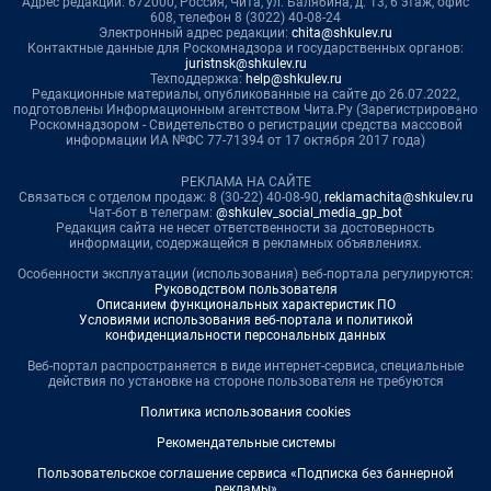
Адрес редакции: 672000, Россия, Чита, ул. Балябина, д. 13, 6 этаж, офис
608, телефон 8 (3022) 40-08-24
Электронный адрес редакции:
chita@shkulev.ru
Контактные данные для Роскомнадзора и государственных органов:
juristnsk@shkulev.ru
Техподдержка:
help@shkulev.ru
Редакционные материалы, опубликованные на сайте до 26.07.2022,
подготовлены Информационным агентством Чита.Ру (Зарегистрировано
Роскомнадзором - Свидетельство о регистрации средства массовой
информации ИА №ФС 77-71394 от 17 октября 2017 года)
РЕКЛАМА НА САЙТЕ
Связаться с отделом продаж: 8 (30-22) 40-08-90,
reklamachita@shkulev.ru
Чат-бот в телеграм:
@shkulev_social_media_gp_bot
Редакция сайта не несет ответственности за достоверность
информации, содержащейся в рекламных объявлениях.
Особенности эксплуатации (использования) веб-портала регулируются:
Руководством пользователя
Описанием функциональных характеристик ПО
Условиями использования веб-портала и политикой
конфиденциальности персональных данных
Веб-портал распространяется в виде интернет-сервиса, специальные
действия по установке на стороне пользователя не требуются
Политика использования cookies
Рекомендательные системы
Пользовательское соглашение сервиса «Подписка без баннерной
рекламы»