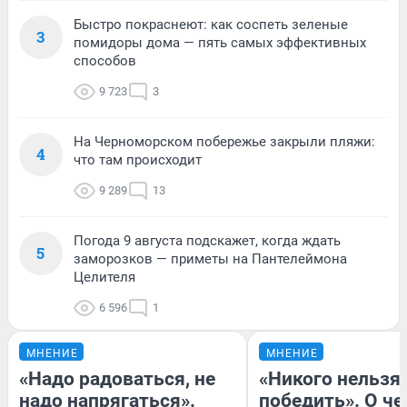
Быстро покраснеют: как соспеть зеленые
3
помидоры дома — пять самых эффективных
способов
9 723
3
На Черноморском побережье закрыли пляжи:
4
что там происходит
9 289
13
Погода 9 августа подскажет, когда ждать
5
заморозков — приметы на Пантелеймона
Целителя
6 596
1
МНЕНИЕ
МНЕНИЕ
«Надо радоваться, не
«Никого нельзя
надо напрягаться».
победить». О ч