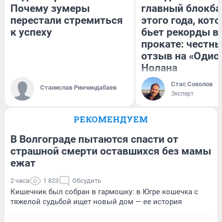
Почему зумеры
главный блокба
перестали стремиться
этого года, кот
к успеху
бьет рекорды в
прокате: честн
отзыв на «Одис
Нолана
Стас Соколов
Станислав Ринчиндабаев
Эксперт
РЕКОМЕНДУЕМ
В Волгограде пытаются спасти от
страшной смерти оставшихся без мамы
ежат
2 часа
1 823
Обсудить
Кишечник был собран в гармошку: в Югре кошечка с
тяжелой судьбой ищет новый дом — ее история