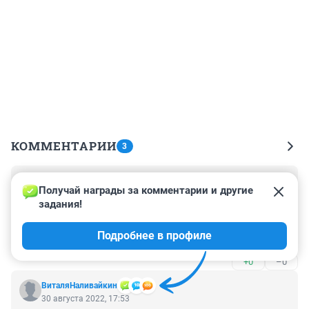
КОММЕНТАРИИ
3
Гость
30 августа 2022, 22:50
Получай награды за комментарии и другие 
задания!
На дорогу надо внимательнее смотреть, а не 
ковыряться в своих телефонах!!! Так и ребёнка можно 
Подробнее в профиле
не заметить...
+0
–0
ВиталяНаливайкин
30 августа 2022, 17:53