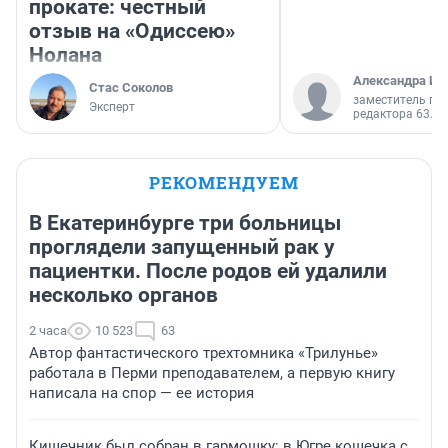
прокате: честный
отзыв на «Одиссею»
Нолана
Александра Ис
Стас Соколов
заместитель гл
Эксперт
редактора 63.RU
РЕКОМЕНДУЕМ
В Екатеринбурге три больницы
проглядели запущенный рак у
пациентки. После родов ей удалили
несколько органов
2 часа
10 523
63
Автор фантастического трехтомника «Трилунье»
работала в Перми преподавателем, а первую книгу
написала на спор — ее история
Кишечник был собран в гармошку: в Югре кошечка с