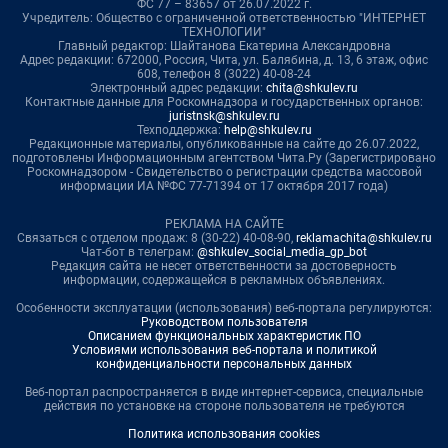
ФС 77 – 83657 от 26.07.2022 г.
Учредитель: Общество с ограниченной ответственностью "ИНТЕРНЕТ
ТЕХНОЛОГИИ"
Главный редактор: Шайтанова Екатерина Александровна
Адрес редакции: 672000, Россия, Чита, ул. Балябина, д. 13, 6 этаж, офис
608, телефон 8 (3022) 40-08-24
Электронный адрес редакции:
chita@shkulev.ru
Контактные данные для Роскомнадзора и государственных органов:
juristnsk@shkulev.ru
Техподдержка:
help@shkulev.ru
Редакционные материалы, опубликованные на сайте до 26.07.2022,
подготовлены Информационным агентством Чита.Ру (Зарегистрировано
Роскомнадзором - Свидетельство о регистрации средства массовой
информации ИА №ФС 77-71394 от 17 октября 2017 года)
РЕКЛАМА НА САЙТЕ
Связаться с отделом продаж: 8 (30-22) 40-08-90,
reklamachita@shkulev.ru
Чат-бот в телеграм:
@shkulev_social_media_gp_bot
Редакция сайта не несет ответственности за достоверность
информации, содержащейся в рекламных объявлениях.
Особенности эксплуатации (использования) веб-портала регулируются:
Руководством пользователя
Описанием функциональных характеристик ПО
Условиями использования веб-портала и политикой
конфиденциальности персональных данных
Веб-портал распространяется в виде интернет-сервиса, специальные
действия по установке на стороне пользователя не требуются
Политика использования cookies