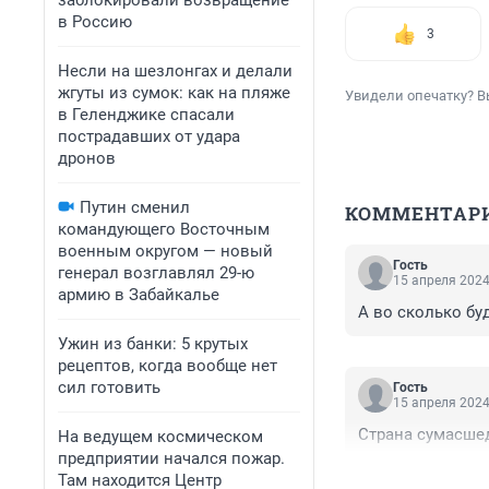
заблокировали возвращение
в Россию
3
Несли на шезлонгах и делали
жгуты из сумок: как на пляже
Увидели опечатку? В
в Геленджике спасали
пострадавших от удара
дронов
Путин сменил
КОММЕНТАР
командующего Восточным
военным округом — новый
Гость
генерал возглавлял 29-ю
15 апреля 2024
армию в Забайкалье
А во сколько бу
Ужин из банки: 5 крутых
рецептов, когда вообще нет
сил готовить
Гость
15 апреля 2024
Страна сумасше
На ведущем космическом
предприятии начался пожар.
Там находится Центр