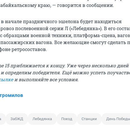
Забайкальскому краю, — говорится в сообщении.
о в начале праздничного эшелона будет находиться
овоз послевоенной серии Л («Лебедянка»). В его соста
с образцами военной техники, платформа-сцена, ваго
 пассажирских вагона. Все желающие смогут сделать
фоне ретросоставов.
e 15 приближается к концу. Уже через несколько дней
 и определим победителя. Ещё можно успеть поучаств
сылке
и выполняйте все условия.
Стромилов
а
ЗабЖД
Лебедянка
Поезд
Станции
День Побед