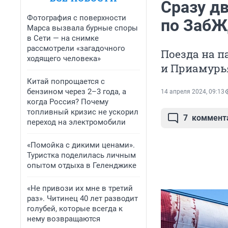
Сразу д
Фотография с поверхности
по ЗабЖ
Марса вызвала бурные споры
в Сети — на снимке
рассмотрели «загадочного
Поезда на п
ходящего человека»
и Приамурь
Китай попрощается с
бензином через 2–3 года, а
14 апреля 2024, 09:13
когда Россия? Почему
топливный кризис не ускорил
7
коммент
переход на электромобили
«Помойка с дикими ценами».
Туристка поделилась личным
опытом отдыха в Геленджике
«Не привози их мне в третий
раз». Читинец 40 лет разводит
голубей, которые всегда к
нему возвращаются