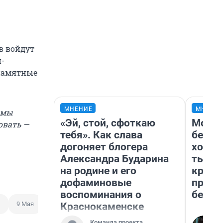
в войдут
н-
 памятные
МНЕНИЕ
МНЕНИ
 мы
«Эй, стой, сфоткаю
Мой б
овать —
тебя». Как слава
береж
догоняет блогера
хотел
Александра Бударина
тысяч
на родине и его
креди
дофаминовые
приех
воспоминания о
безоп
ы
9 Мая
Краснокаменске
Команда проекта