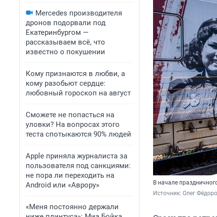
Mercedes производителя
дронов подорвали под
Екатеринбургом —
рассказываем всё, что
известно о покушении
Кому признаются в любви, а
кому разобьют сердце:
любовный гороскоп на август
Сможете не попасться на
уловки? На вопросах этого
теста спотыкаются 90% людей
Apple приняла журналиста за
пользователя под санкциями:
не пора ли переходить на
В начале праздничног
Android или «Аврору»
Источник: 
Олег Фёдоро
«Меня постоянно держали
ниже плинтуса»: Миа Бойка