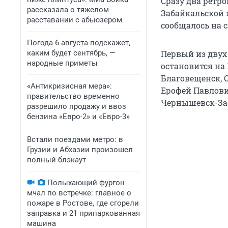
Сразу два ретро
рассказала о тяжелом
Забайкальской 
расставании с абьюзером
сообщалось на 
Погода 6 августа подскажет,
каким будет сентябрь, —
Первый из двух 
народные приметы
остановится на 
Благовещенск, 
«Антикризисная мера»:
Ерофей Павлович
правительство временно
Чернышевск-Заб
разрешило продажу и ввоз
бензина «Евро-2» и «Евро-3»
Встали поездами метро: в
Грузии и Абхазии произошел
полный блэкаут
Полыхающий фургон
мчал по встречке: главное о
пожаре в Ростове, где сгорели
заправка и 21 припаркованная
машина