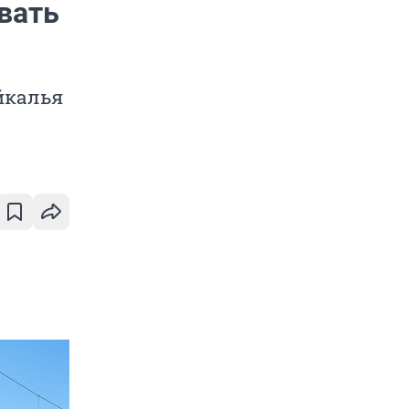
вать
йкалья