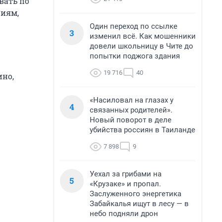
вать по
циям,
Один переход по ссылке
3
изменил всё. Как мошенники
довели школьницу в Чите до
попытки поджога здания
19 716
40
ино,
«Насиловал на глазах у
4
связанных родителей».
Новый поворот в деле
убийства россиян в Таиланде
7 898
9
Уехал за грибами на
5
«Крузаке» и пропал.
Заслуженного энергетика
Забайкалья ищут в лесу — в
небо подняли дрон