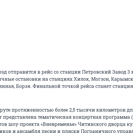
зд отправится в рейс со станции Петровский Завод 3 
ичные остановки на станциях Хилок, Могзон, Карымск
янная, Борзя. Финальной точкой рейса станет станция
руте протяженностью более 2,5 тысячи километров дл
т представлена тематическая концертная программа (0
тов шоу-проекта «Вневременье» Читинского дворца к
ков и ансамбля песни и пляски Пограничного управ