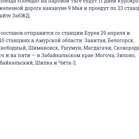
поезда «Победа» на паровой тяге будут 11 дней курсиро
железной дороге накануне 9 Мая и проедут по 23 стан
сайте ЗабЖД.
составов отправится со станции Бурея 29 апреля и
10 станциях в Амурской области: Завитая, Белогорск,
Свободный, Шимановск, Ушумун, Магдагачи, Сковород
 и на пяти — в Забайкальском крае: Могоча, Зилово,
айкальский, Шилка и Чита-2.