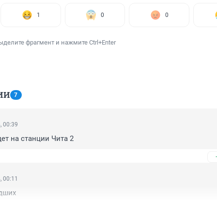
1
0
0
ыделите фрагмент и нажмите Ctrl+Enter
ИИ
7
, 00:39
дет на станции Чита 2
, 00:11
дших