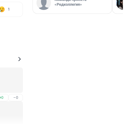
«Редколлегия»
1
+0
–0
+0
–0