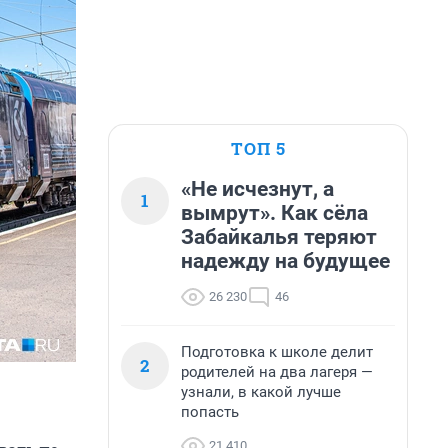
ТОП 5
«Не исчезнут, а
1
вымрут». Как сёла
Забайкалья теряют
надежду на будущее
26 230
46
Подготовка к школе делит
2
родителей на два лагеря —
узнали, в какой лучше
попасть
21 410