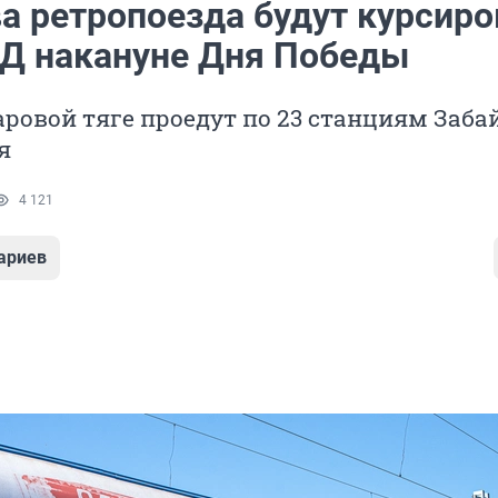
ва ретропоезда будут курсиро
Д накануне Дня Победы
аровой тяге проедут по 23 станциям Заба
я
4 121
ариев