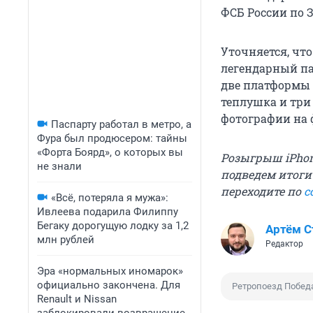
ФСБ России по 
Уточняется, чт
легендарный пар
две платформы 
теплушка и три
фотографии на 
Паспарту работал в метро, а
Фура был продюсером: тайны
«Форта Боярд», о которых вы
Розыгрыш iPhon
не знали
подведем итоги
переходите по
с
«Всё, потеряла я мужа»:
Ивлеева подарила Филиппу
Бегаку дорогущую лодку за 1,2
Артём 
млн рублей
Редактор
Эра «нормальных иномарок»
официально закончена. Для
Ретропоезд Побед
Renault и Nissan