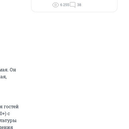
6 255
38
мая. Он
ая,
я гостей
+) с
ультуры
ления