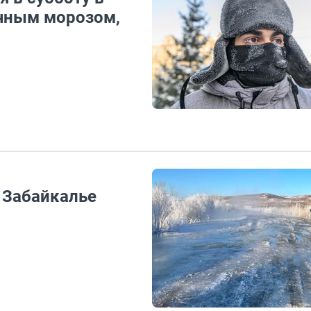
очным морозом,
в Забайкалье