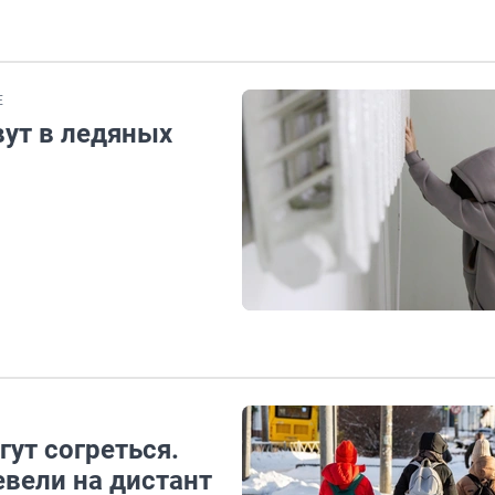
Е
вут в ледяных
гут согреться.
евели на дистант