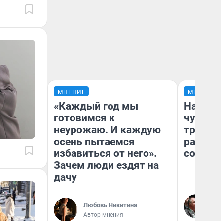
МНЕНИЕ
МНЕНИЕ
«Каждый год мы
Наслед
готовимся к
чудом 
неурожаю. И каждую
трансп
осень пытаемся
разнес
избавиться от него».
советс
Зачем люди ездят на
дачу
Ол
Бл
Любовь Никитина
вл
Автор мнения
би