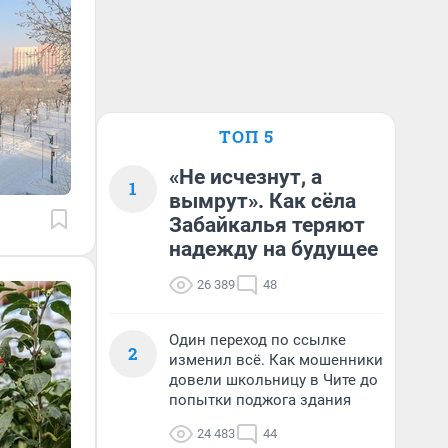
ТОП 5
«Не исчезнут, а
1
вымрут». Как сёла
Забайкалья теряют
надежду на будущее
26 389
48
Один переход по ссылке
2
изменил всё. Как мошенники
довели школьницу в Чите до
попытки поджога здания
24 483
44