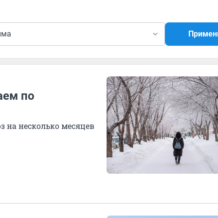
има
Примен
аем по
з на несколько месяцев