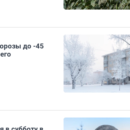
орозы до -45
сего
 в субботу в