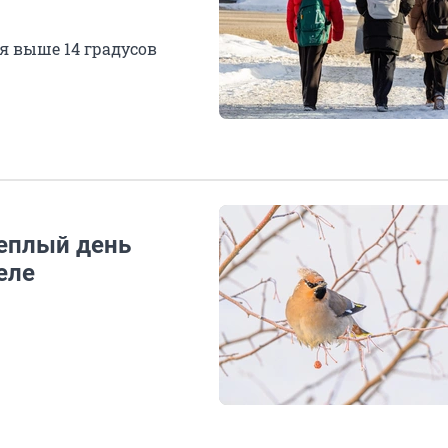
я выше 14 градусов
еплый день
еле