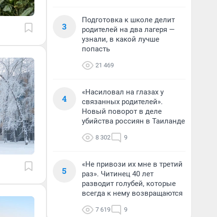
Подготовка к школе делит
3
родителей на два лагеря —
узнали, в какой лучше
попасть
21 469
«Насиловал на глазах у
4
связанных родителей».
Новый поворот в деле
убийства россиян в Таиланде
8 302
9
«Не привози их мне в третий
5
раз». Читинец 40 лет
разводит голубей, которые
всегда к нему возвращаются
7 619
9