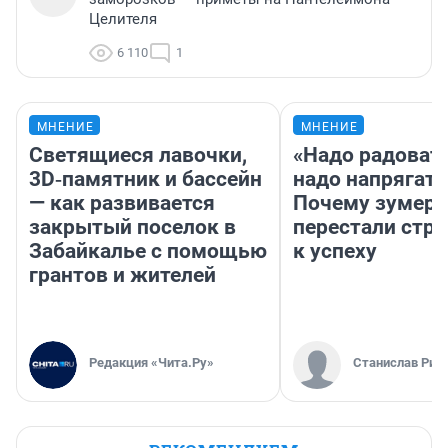
Целителя
6 110
1
МНЕНИЕ
МНЕНИЕ
Светящиеся лавочки,
«Надо радовать
3D‑памятник и бассейн
надо напрягать
— как развивается
Почему зумер
закрытый поселок в
перестали стр
Забайкалье с помощью
к успеху
грантов и жителей
Редакция «Чита.Ру»
Станислав Рин