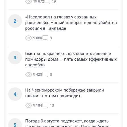
19 072
19
«Насиловал на глазах у связанных
2
родителей». Новый поворот в деле убийства
россиян в Таиланде
9 660
9
Быстро покраснеют: как соспеть зеленые
3
помидоры дома — пять самых эффективных
способов
9 423
3
На Черноморском побережье закрыли
4
пляжи: что там происходит
9 184
13
Погода 9 августа подскажет, когда ждать
5
заморозков — приметы на Пантелеймона