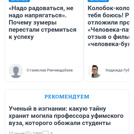
«Надо радоваться, не
Колобок-колобо
надо напрягаться».
тебя боюсь! Ра
Почему зумеры
отложили прок
перестали стремиться
«Человека-пау
к успеху
отзыв о фильм
«человека-бул
Станислав Ринчиндабаев
Надежда Губар
РЕКОМЕНДУЕМ
Ученый в изгнании: какую тайну
хранит могила профессора уфимского
вуза, которого обожали студенты
17 часов
7 933
3