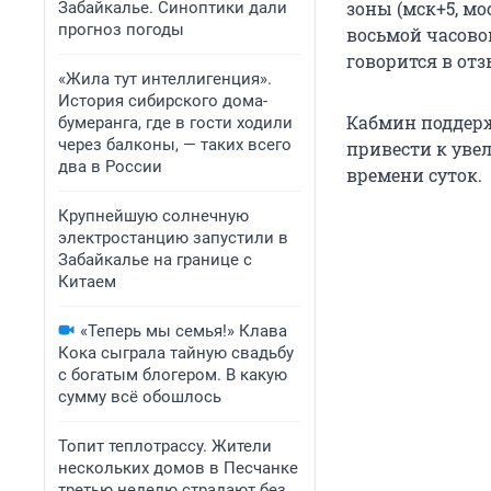
зоны (мск+5, мо
Забайкалье. Синоптики дали
прогноз погоды
восьмой часовой
говорится в отз
«Жила тут интеллигенция».
История сибирского дома-
Кабмин поддерж
бумеранга, где в гости ходили
через балконы, — таких всего
привести к уве
два в России
времени суток.
Крупнейшую солнечную
электростанцию запустили в
Забайкалье на границе с
Китаем
«Теперь мы семья!» Клава
Кока сыграла тайную свадьбу
с богатым блогером. В какую
сумму всё обошлось
Топит теплотрассу. Жители
нескольких домов в Песчанке
третью неделю страдают без