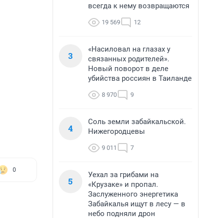
всегда к нему возвращаются
19 569
12
«Насиловал на глазах у
3
связанных родителей».
Новый поворот в деле
убийства россиян в Таиланде
8 970
9
Соль земли забайкальской.
4
Нижегородцевы
9 011
7
0
Уехал за грибами на
5
«Крузаке» и пропал.
Заслуженного энергетика
Забайкалья ищут в лесу — в
небо подняли дрон