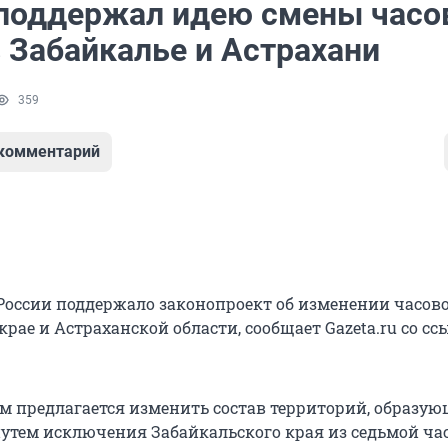
поддержал идею смены часо
в Забайкалье и Астрахани
359
 комментарий
России поддержало законопроект об изменении часов
рае и Астраханской области, сообщает Gazeta.ru со сс
м предлагается изменить состав территорий, образу
путем исключения Забайкальского края из седьмой ча