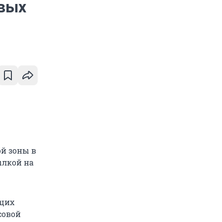
вых
ой зоны в
ылкой на
ющих
совой