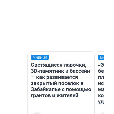
МНЕНИЕ
МНЕНИ
Светящиеся лавочки,
«Это 
3D‑памятник и бассейн
безоб
— как развивается
площа
закрытый поселок в
исчез
Забайкалье с помощью
мален
грантов и жителей
котор
удобн