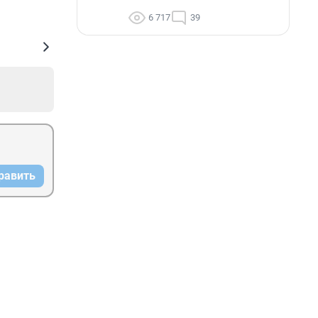
6 717
39
равить