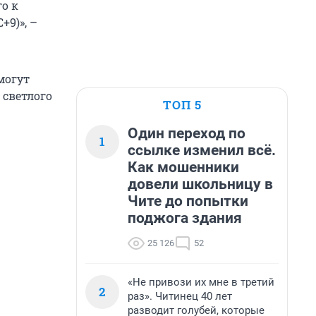
го к
+9)», –
могут
 светлого
ТОП 5
Один переход по
1
ссылке изменил всё.
Как мошенники
довели школьницу в
Чите до попытки
поджога здания
25 126
52
«Не привози их мне в третий
2
раз». Читинец 40 лет
разводит голубей, которые