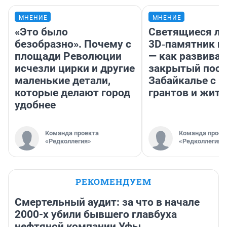
МНЕНИЕ
МНЕНИЕ
«Это было
Светящиеся ла
безобразно». Почему с
3D‑памятник и
площади Революции
— как развивае
исчезли цирки и другие
закрытый посе
маленькие детали,
Забайкалье с 
которые делают город
грантов и жите
удобнее
Команда проекта
Команда проек
«Редколлегия»
«Редколлегия»
РЕКОМЕНДУЕМ
Смертельный аудит: за что в начале
2000-х убили бывшего главбуха
нефтяной компании Уфы