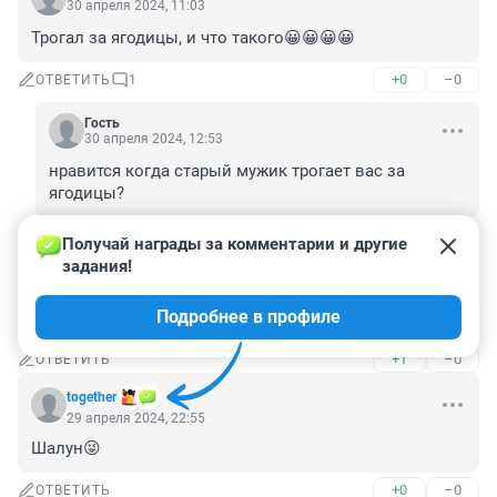
30 апреля 2024, 11:03
Трогал за ягодицы, и что такого😀😀😀😀
+0
–0
ОТВЕТИТЬ
1
Гость
30 апреля 2024, 12:53
нравится когда старый мужик трогает вас за 
ягодицы?
+0
–0
ОТВЕТИТЬ
Получай награды за комментарии и другие 
задания!
Гость
29 апреля 2024, 23:56
Подробнее в профиле
кусать надо было
+1
–0
ОТВЕТИТЬ
together
29 апреля 2024, 22:55
Шалун😜
+0
–0
ОТВЕТИТЬ