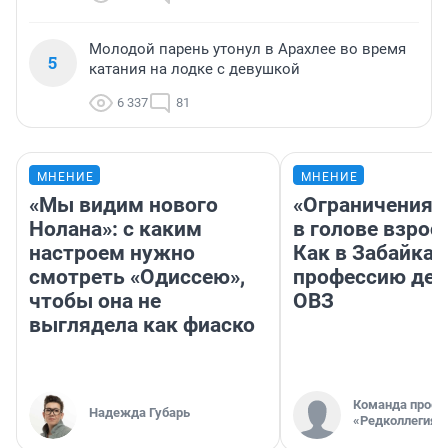
Молодой парень утонул в Арахлее во время
5
катания на лодке с девушкой
6 337
81
МНЕНИЕ
МНЕНИЕ
«Мы видим нового
«Ограничения 
Нолана»: с каким
в голове взрос
настроем нужно
Как в Забайка
смотреть «Одиссею»,
профессию дет
чтобы она не
ОВЗ
выглядела как фиаско
Команда проек
Надежда Губарь
«Редколлегия»