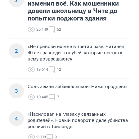
изменил всё. Как мошенники
довели школьницу в Чите до
попытки поджога здания
25 149
52
«Не привози их мне в третий раз». Читинец
2
40 лет разводит голубей, которые всегда к
нему возвращаются
19 614
12
Соль земли забайкальской. Нижегородцевы
3
10 445
7
«Насиловал на глазах у связанных
4
родителей». Новый поворот в деле убийства
россиян в Таиланде
9 038
9