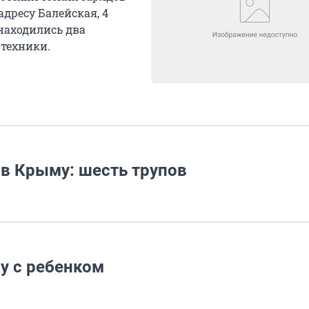
адресу Балейская, 4
 находились два
техники.
в Крыму: шесть трупов
у с ребенком