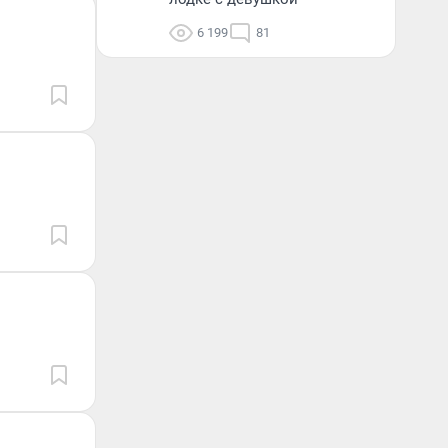
6 199
81