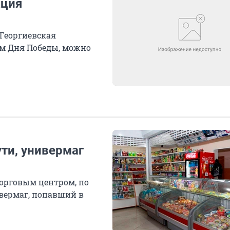
кция
«Георгиевская
ом Дня Победы, можно
ути, универмаг
торговым центром, по
вермаг, попавший в