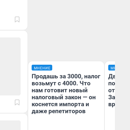
МНЕНИЕ
МНЕНИЕ
Продашь за 3000, налог
Два ми
возьмут с 4000. Что
подъем
нам готовит новый
от 100 
налоговый закон — он
Забайк
коснется импорта и
врачей 
даже репетиторов