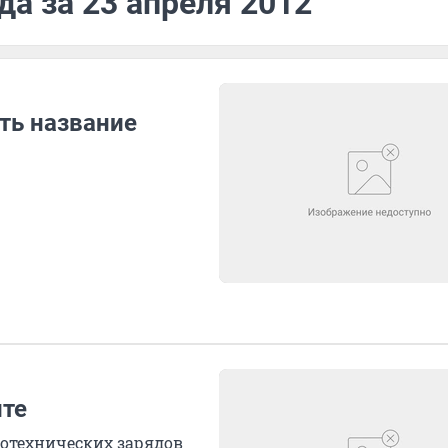
да за 23 апреля 2012
ть название
ите
ротехнических зарядов