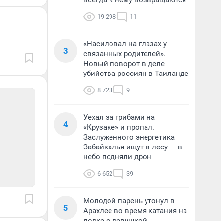
всегда к нему возвращаются
19 298
11
«Насиловал на глазах у
3
связанных родителей».
Новый поворот в деле
убийства россиян в Таиланде
8 723
9
Уехал за грибами на
4
«Крузаке» и пропал.
Заслуженного энергетика
Забайкалья ищут в лесу — в
небо подняли дрон
6 652
39
Молодой парень утонул в
5
Арахлее во время катания на
лодке с девушкой