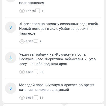
возвращаются
17 476
11
«Насиловал на глазах у связанных родителей».
3
Новый поворот в деле убийства россиян в
Таиланде
8 583
9
Уехал за грибами на «Крузаке» и пропал.
4
Заслуженного энергетика Забайкалья ищут в
лесу — в небо подняли дрон
6 587
38
Молодой парень утонул в Арахлее во время
5
катания на лодке с девушкой
6 064
81