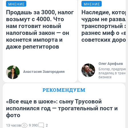
МНЕНИЕ
МНЕНИЕ
Продашь за 3000, налог
Наследие, кото
возьмут с 4000. Что
чудом не разва
нам готовит новый
транспортный э
налоговый закон — он
разнес миф о «
коснется импорта и
советских доро
даже репетиторов
Олег Арефьев
Блогер, предприн
Анастасия Завгородняя
владелец в тран
бизнесе
РЕКОМЕНДУЕМ
«Все еще в шоке»: сыну Трусовой
исполнился год — трогательный пост и
фото
13 часов
9 390
2