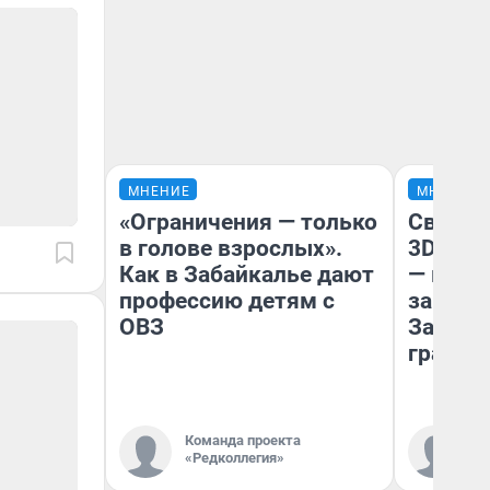
МНЕНИЕ
МНЕНИЕ
«Ограничения — только
Светящ
в голове взрослых».
3D‑пам
Как в Забайкалье дают
— как 
профессию детям с
закрыт
ОВЗ
Забайк
гранто
Команда проекта
Ко
«Редколлегия»
«Р