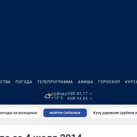
СТВА
ПОГОДА
ТЕЛЕПРОГРАММА
АФИША
ГОРОСКОП
КУРС
USD 82,17
СЕЙЧАС
+13°C
EUR 94,84
 погоды на выходные
Кучу деревьев срубили н