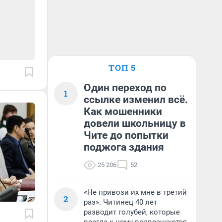
ТОП 5
Один переход по
1
ссылке изменил всё.
Как мошенники
довели школьницу в
Чите до попытки
поджога здания
25 206
52
«Не привози их мне в третий
2
раз». Читинец 40 лет
разводит голубей, которые