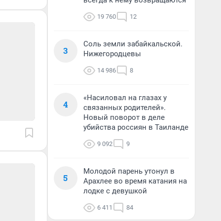
всегда к нему возвращаются
19 760
12
Соль земли забайкальской.
3
Нижегородцевы
14 986
8
«Насиловал на глазах у
4
связанных родителей».
Новый поворот в деле
убийства россиян в Таиланде
9 092
9
Молодой парень утонул в
5
Арахлее во время катания на
лодке с девушкой
6 411
84