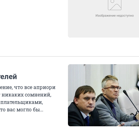
телей
ение, что все априори
т никаких сомнений,
оплательщиками,
то вас могло бы