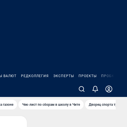
Ы ВАЛЮТ
РЕДКОЛЛЕГИЯ
ЭКСПЕРТЫ
ПРОЕКТЫ
ПРОБКИ
ИГ
а газоне
Чек-лист по сборам в школу в Чите
Дворец спорта требую