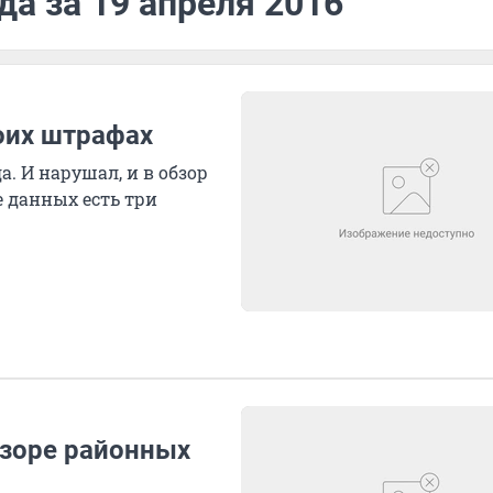
да за 19 апреля 2016
оих штрафах
а. И нарушал, и в обзор
е данных есть три
бзоре районных