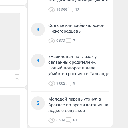
всегда к нему возвращаются
19 599
12
Соль земли забайкальской.
3
Нижегородцевы
9 823
7
«Насиловал на глазах у
4
связанных родителей».
Новый поворот в деле
убийства россиян в Таиланде
9 002
9
Молодой парень утонул в
5
Арахлее во время катания на
лодке с девушкой
6 314
81