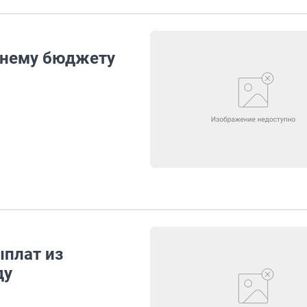
тнему бюджету
плат из
ду