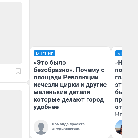
МНЕНИЕ
МНЕНИЕ
«Это было
«Никог
безобразно». Почему с
победи
площади Революции
главны
исчезли цирки и другие
этого г
маленькие детали,
бьет р
которые делают город
прокат
удобнее
отзыв 
Нолана
Команда проекта
Ст
«Редколлегия»
Эк