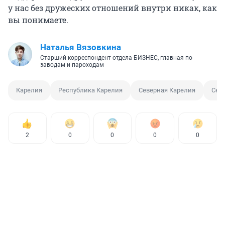
у нас без дружеских отношений внутри никак, как
вы понимаете.
Наталья Вязовкина
Старший корреспондент отдела БИЗНЕС, главная по
заводам и пароходам
Карелия
Республика Карелия
Северная Карелия
Сер
2
0
0
0
0