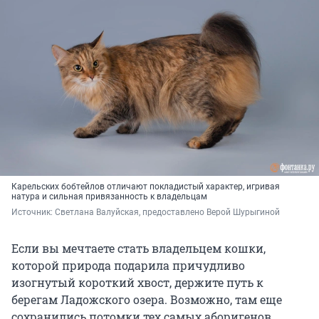
Карельских бобтейлов отличают покладистый характер, игривая
натура и сильная привязанность к владельцам
Источник: 
Светлана Валуйская, предоставлено Верой Шурыгиной
Если вы мечтаете стать владельцем кошки,
которой природа подарила причудливо
изогнутый короткий хвост, держите путь к
берегам Ладожского озера. Возможно, там еще
сохранились потомки тех самых аборигенов.