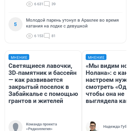
6 631
39
Молодой парень утонул в Арахлее во время
5
катания на лодке с девушкой
6 153
81
МНЕНИЕ
МНЕНИЕ
Светящиеся лавочки,
«Мы видим нов
3D‑памятник и бассейн
Нолана»: с как
— как развивается
настроем нужн
закрытый поселок в
смотреть «Оди
Забайкалье с помощью
чтобы она не
грантов и жителей
выглядела как
Команда проекта
Надежда Губар
«Редколлегия»