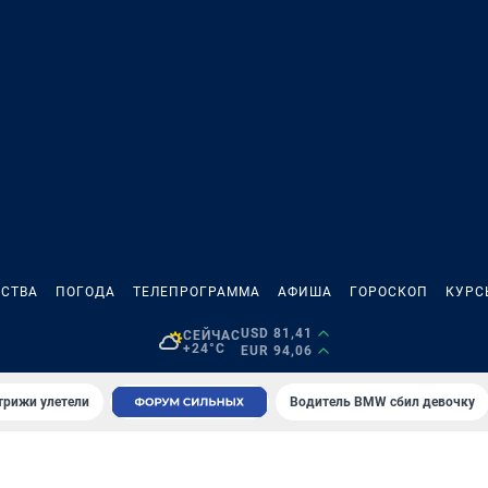
СТВА
ПОГОДА
ТЕЛЕПРОГРАММА
АФИША
ГОРОСКОП
КУРС
USD 81,41
СЕЙЧАС
+24°C
EUR 94,06
трижи улетели
Водитель BMW сбил девочку