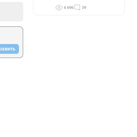
6 696
39
равить