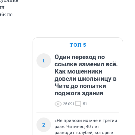
ин
 было
ТОП 5
Один переход по
1
ссылке изменил всё.
Как мошенники
довели школьницу в
Чите до попытки
поджога здания
25 091
51
«Не привози их мне в третий
2
раз». Читинец 40 лет
разводит голубей, которые