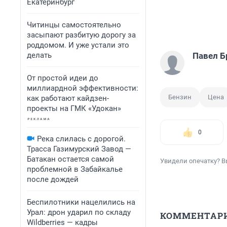
Екатеринбург
Читинцы самостоятельно
засыпают разбитую дорогу за
роддомом. И уже устали это
делать
Павел Б
От простой идеи до
миллиардной эффективности:
Бензин
Цена
как работают кайдзен-
проекты на ГМК «Удокан»
0
Река слилась с дорогой.
Трасса Газимурский Завод —
Батакан остается самой
Увидели опечатку? В
проблемной в Забайкалье
после дождей
Беспилотники нацелились на
Урал: дрон ударил по складу
КОММЕНТАР
Wildberries — кадры