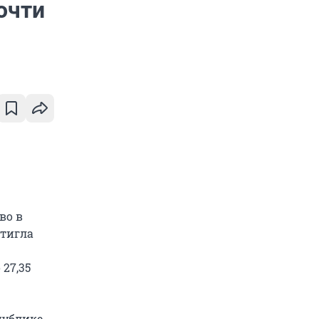
очти
во в
стигла
 27,35
публике