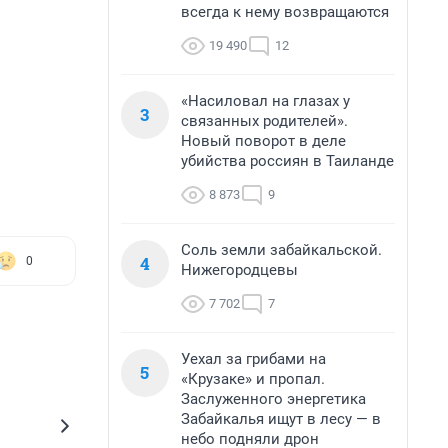
всегда к нему возвращаются
19 490
12
«Насиловал на глазах у
3
связанных родителей».
Новый поворот в деле
убийства россиян в Таиланде
8 873
9
Соль земли забайкальской.
4
0
Нижегородцевы
7 702
7
Уехал за грибами на
5
«Крузаке» и пропал.
Заслуженного энергетика
Забайкалья ищут в лесу — в
небо подняли дрон