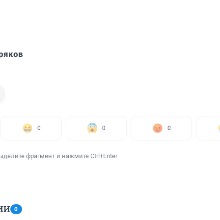
ряков
0
0
0
ыделите фрагмент и нажмите Ctrl+Enter
ИИ
0