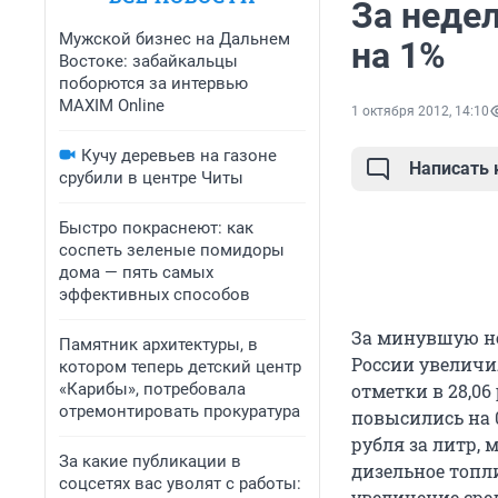
За неде
Мужской бизнес на Дальнем
на 1%
Востоке: забайкальцы
поборются за интервью
MAXIM Online
1 октября 2012, 14:10
Кучу деревьев на газоне
Написать
срубили в центре Читы
Быстро покраснеют: как
соспеть зеленые помидоры
дома — пять самых
эффективных способов
За минувшую не
Памятник архитектуры, в
России увеличил
котором теперь детский центр
«Карибы», потребовала
отметки в 28,06
отремонтировать прокуратура
повысились на 0,
рубля за литр, м
За какие публикации в
дизельное топли
соцсетях вас уволят с работы:
увеличение сред