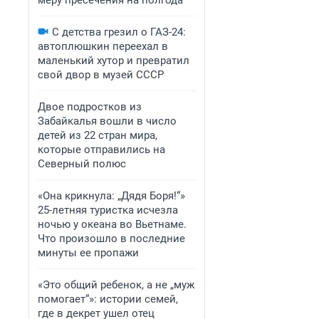
меру пресечения на полгода
С детства грезил о ГАЗ-24:
автоплюшкин переехал в
маленький хутор и превратил
свой двор в музей СССР
Двое подростков из
Забайкалья вошли в число
детей из 22 стран мира,
которые отправились на
Северный полюс
«Она крикнула: „Дядя Боря!“»
25-летняя туристка исчезла
ночью у океана во Вьетнаме.
Что произошло в последние
минуты ее пропажи
«Это общий ребенок, а не „муж
помогает“»: истории семей,
где в декрет ушел отец