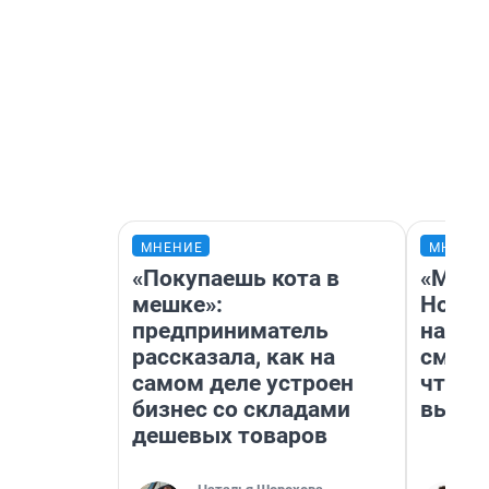
МНЕНИЕ
МНЕНИ
«Покупаешь кота в
«Мы в
мешке»:
Нолан
предприниматель
настр
рассказала, как на
смотр
самом деле устроен
чтобы
бизнес со складами
выгля
дешевых товаров