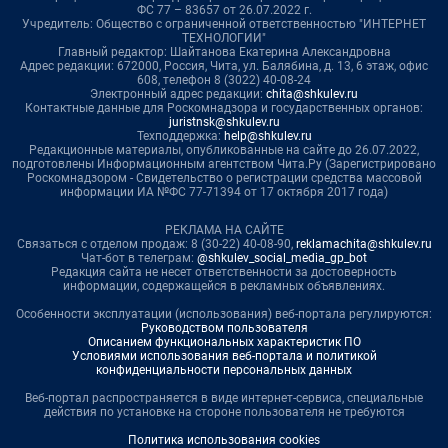
ФС 77 – 83657 от 26.07.2022 г.
Учредитель: Общество с ограниченной ответственностью "ИНТЕРНЕТ
ТЕХНОЛОГИИ"
Главный редактор: Шайтанова Екатерина Александровна
Адрес редакции: 672000, Россия, Чита, ул. Балябина, д. 13, 6 этаж, офис
608, телефон 8 (3022) 40-08-24
Электронный адрес редакции:
chita@shkulev.ru
Контактные данные для Роскомнадзора и государственных органов:
juristnsk@shkulev.ru
Техподдержка:
help@shkulev.ru
Редакционные материалы, опубликованные на сайте до 26.07.2022,
подготовлены Информационным агентством Чита.Ру (Зарегистрировано
Роскомнадзором - Свидетельство о регистрации средства массовой
информации ИА №ФС 77-71394 от 17 октября 2017 года)
РЕКЛАМА НА САЙТЕ
Связаться с отделом продаж: 8 (30-22) 40-08-90,
reklamachita@shkulev.ru
Чат-бот в телеграм:
@shkulev_social_media_gp_bot
Редакция сайта не несет ответственности за достоверность
информации, содержащейся в рекламных объявлениях.
Особенности эксплуатации (использования) веб-портала регулируются:
Руководством пользователя
Описанием функциональных характеристик ПО
Условиями использования веб-портала и политикой
конфиденциальности персональных данных
Веб-портал распространяется в виде интернет-сервиса, специальные
действия по установке на стороне пользователя не требуются
Политика использования cookies