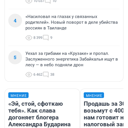
10 037
10
«Насиловал на глазах у связанных
4
родителей». Новый поворот в деле убийства
россиян в Таиланде
8 399
9
Уехал за грибами на «Крузаке» и пропал.
5
Заслуженного энергетика Забайкалья ищут в
лесу — в небо подняли дрон
6 462
38
МНЕНИЕ
МНЕНИЕ
«Эй, стой, сфоткаю
Продашь за 300
тебя». Как слава
возьмут с 4000
догоняет блогера
нам готовит н
Александра Бударина
налоговый зако