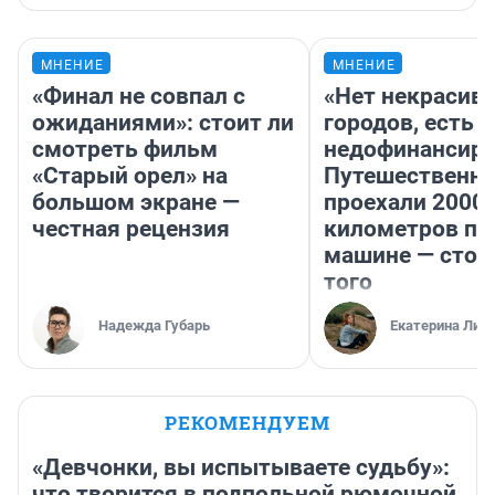
МНЕНИЕ
МНЕНИЕ
«Финал не совпал с
«Нет некрасив
ожиданиями»: стоит ли
городов, есть
смотреть фильм
недофинансиро
«Старый орел» на
Путешественн
большом экране —
проехали 2000
честная рецензия
километров по 
машине — стои
того
Надежда Губарь
Екатерина Лит
РЕКОМЕНДУЕМ
«Девчонки, вы испытываете судьбу»:
что творится в подпольной рюмочной