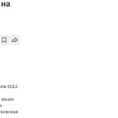
 на
ли 624,2
ет выше
о
нковская