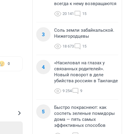
всегда к нему возвращаются
20 141
15
Соль земли забайкальской.
3
Нижегородцевы
18 673
15
«Насиловал на глазах у
0
4
связанных родителей».
Новый поворот в деле
убийства россиян в Таиланде
9 254
9
Быстро покраснеют: как
5
соспеть зеленые помидоры
дома — пять самых
эффективных способов