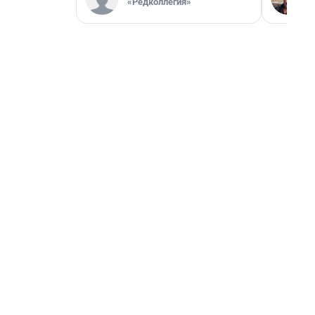
«Редколлегия»