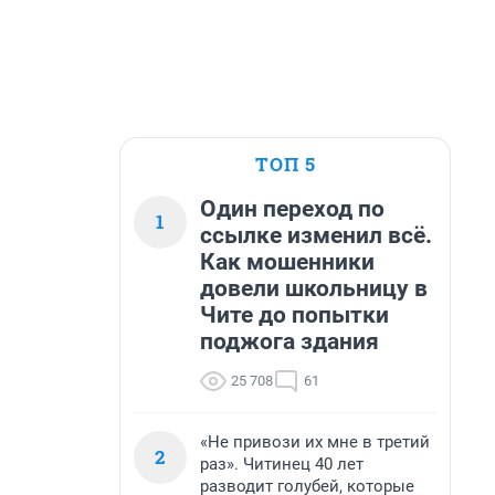
ТОП 5
Один переход по
1
ссылке изменил всё.
Как мошенники
довели школьницу в
Чите до попытки
поджога здания
25 708
61
«Не привози их мне в третий
2
раз». Читинец 40 лет
разводит голубей, которые