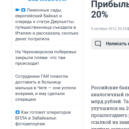
Прибыль
Лимонные сады,
20%
европейский Байкал и
очередь к статуе Джульетты:
путешественница съездила в
9 октября 2012, 20:23
Италию и рассказала, сколько
денег потратила
Написать
На Черноморском побережье
закрыли пляжи: что там
происходит
Сотрудники ГАИ помогли
доставить в больницу
Российские банк
малыша в Чите — они успели
вовремя, и ему сделали
аналогичный пе
операцию
млрд рублей. Т
улучшился на 20
Как готовят операторов
прошлогоднего р
БПЛА в Забайкалье:
ссылкой на зам
фоторепортаж
система сохран