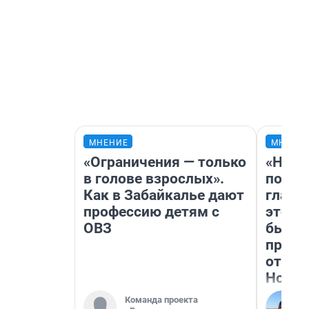
МНЕНИЕ
МНЕНИ
«Ограничения — только
«Нико
в голове взрослых».
побед
Как в Забайкалье дают
главн
профессию детям с
этого
ОВЗ
бьет 
прока
отзыв
Нолан
Команда проекта