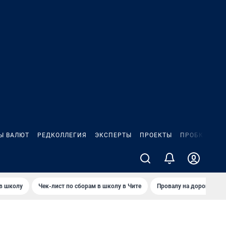
Ы ВАЛЮТ
РЕДКОЛЛЕГИЯ
ЭКСПЕРТЫ
ПРОЕКТЫ
ПРОБКИ
ИГ
 в школу
Чек-лист по сборам в школу в Чите
Провалу на дороге пол