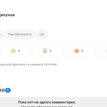
Щипунов
ь
Рентабельность
ЦБ
0
0
0
ыделите фрагмент и нажмите Ctrl+Enter
ИИ
0
Пока нет ни одного комментария.