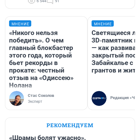
6 544
91
МНЕНИЕ
МНЕНИЕ
«Никого нельзя
Светящиеся ла
победить». О чем
3D‑памятник и
главный блокбастер
— как развивае
этого года, который
закрытый посе
бьет рекорды в
Забайкалье с 
прокате: честный
грантов и жите
отзыв на «Одиссею»
Нолана
Стас Соколов
Редакция «Чит
Эксперт
РЕКОМЕНДУЕМ
«Шрамы болят ужасно».