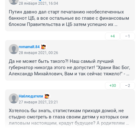
28 января 2021, 16:04
Путин давно дал старт печатанию необеспеченных 
банкнот ЦБ, а все остальные во главе с финансовым 
блоком Правительства и ЦБ затем успешно их 
"стерилизуют", выворачивая карманы населения.  
+4
–1
Борис Петрович
romamalt.84
28 января 2021, 00:26
Да не может быть такого?! Наш самый лучший 
губернатор никогда этого не допустит! "Храни Вас Бог, 
Александр Михайлович, Вам и так сейчас тяжело!" - 
именно так необходимо написать ему в инсте, а то 
+30
–2
вдруг опять заплачет. Ну, или рэп зачитает о трудной 
жизни губернатора и сити-менеджера
Наблюдатели
27 января 2021, 23:21
Хотелось бы знать, статистикам приходя домой, не 
стыдно смотреть в глаза своим детям у которых они 
липовым настоящим, крадут будущее? А родителям и 
другим старикам, не стыдно смотреть в глаза? Ведь 
+57
–2
именно из-за статистики создающей иллюзию 