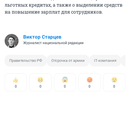
льготных кредитах, а также о выделении средств
на повышение зарплат для сотрудников.
Виктор Старцев
Журналист национальной редакции
Правительство РФ
Отсрочка от армии
IT-компания
Сп
0
0
0
0
0