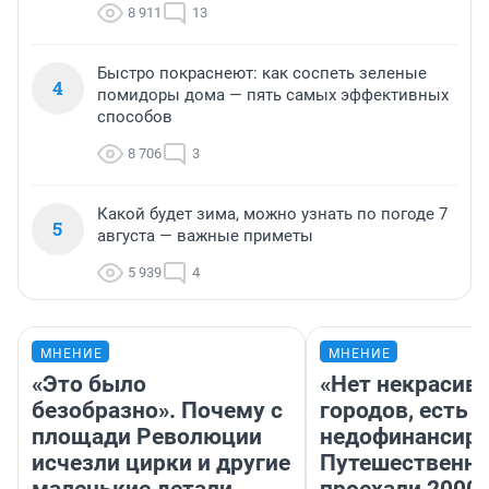
8 911
13
Быстро покраснеют: как соспеть зеленые
4
помидоры дома — пять самых эффективных
способов
8 706
3
Какой будет зима, можно узнать по погоде 7
5
августа — важные приметы
5 939
4
МНЕНИЕ
МНЕНИЕ
«Это было
«Нет некрасив
безобразно». Почему с
городов, есть
площади Революции
недофинансиро
исчезли цирки и другие
Путешественн