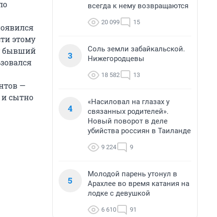
ло
всегда к нему возвращаются
20 099
15
появился
сти этому
Соль земли забайкальской.
у бывший
3
Нижегородцевы
ьзовался
18 582
13
нтов —
 и сытно
«Насиловал на глазах у
4
связанных родителей».
Новый поворот в деле
убийства россиян в Таиланде
9 224
9
Молодой парень утонул в
5
Арахлее во время катания на
лодке с девушкой
6 610
91