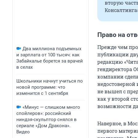
вторую часть
Консалтинга
Право на отв
Прежде чем прод
Два миллиона подъемных
публикации дву
и зарплата от 100 тысяч: как
Забайкалье борется за врачей
редакцию «Чита
в селах
гендиректора О
компании сдела
Школьники начнут учиться по
недостоверной 
новой программе: что
не вышел с пре
изменится с 1 сентября
как у второй ст
возможности да
«Минус — слишком много
спойлеров»: российский
ниндзя-скульптор снялся в
Наверное, в Мос
сериале «Дом Дракона».
первого матери
Видео