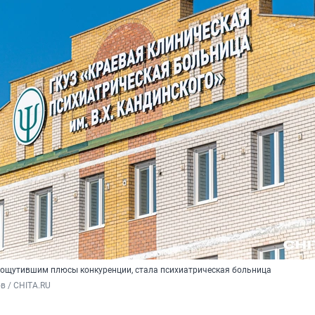
ощутившим плюсы конкуренции, стала психиатрическая больница
в / CHITA.RU