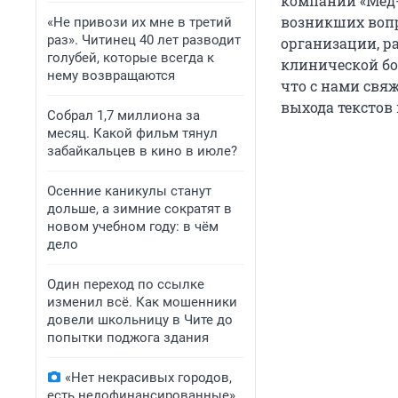
компании «Мед-
возникших вопр
«Не привози их мне в третий
раз». Читинец 40 лет разводит
организации, р
голубей, которые всегда к
клинической бо
нему возвращаются
что с нами свяж
выхода текстов
Собрал 1,7 миллиона за
месяц. Какой фильм тянул
забайкальцев в кино в июле?
Осенние каникулы станут
дольше, а зимние сократят в
новом учебном году: в чём
дело
Один переход по ссылке
изменил всё. Как мошенники
довели школьницу в Чите до
попытки поджога здания
«Нет некрасивых городов,
есть недофинансированные».