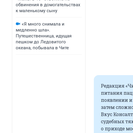
обвинения в домогательствах
к маленькому сыну
«Я много снимала и
медленно шла».
Путешественница, идущая
пешком до Ледовитого
океана, побывала в Чите
Редакция «Чи
питания пац
появлении и
затем сложно
Вкус Консалт
судебных тяж
о приходе м