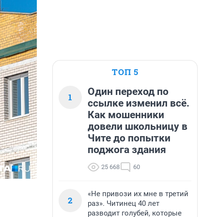
ТОП 5
Один переход по
1
ссылке изменил всё.
Как мошенники
довели школьницу в
Чите до попытки
поджога здания
25 668
60
«Не привози их мне в третий
2
раз». Читинец 40 лет
разводит голубей, которые