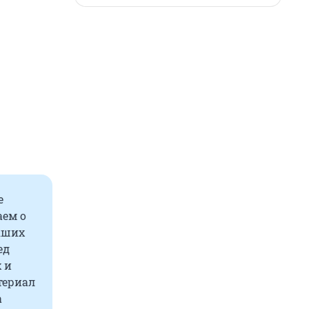
е
аем о
кших
ед
 и
териал
а