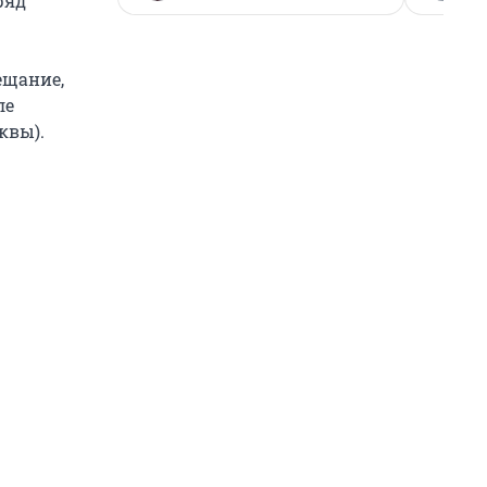
ряд
ещание,
ле
квы).