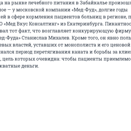
ода на рынке лечебного питания в Забайкалье произош
ое — у московской компании «Мед-Фуд», долгие годы
ей в сфере кормления пациентов больниц в регионе, 
О «Мед Вкус Консалтинг» из Екатеринбурга. Пикантно
вал тот факт, что возглавляет конкурирующую фирм
ед-Фуда» Станислав Михалев. Кроме того, он явно пол
евых властей, уставших от монополиста и его ценовой
нался период перетягивания каната и борьбы за клие
 цель которых очевидна: чтобы пациенты приемлемо
екватные деньги.