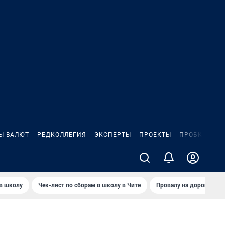
Ы ВАЛЮТ
РЕДКОЛЛЕГИЯ
ЭКСПЕРТЫ
ПРОЕКТЫ
ПРОБКИ
ИГ
 в школу
Чек-лист по сборам в школу в Чите
Провалу на дороге пол