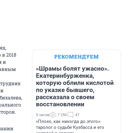
ях,
 в 2018
РЕКОМЕНДУЕМ
м и
«Шрамы болят ужасно».
лавным
Екатеринбурженка,
которую облили кислотой
отрудник
по указке бывшего,
ии
рассказала о своем
Михалева,
восстановлении
ерального
сторон.
5 часов
7 256
47
«Плохо, как никогда до этого»:
таролог о судьбе Кузбасса и его
лании