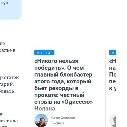
Вкус
ле
калье в
МНЕНИЕ
МНЕНИ
о
«Никого нельзя
«Надо
победить». О чем
надо 
главный блокбастер
Почем
р статей
этого года, который
перес
тарий,
бьет рекорды в
к успе
бовать
прокате: честный
отзыв на «Одиссею»
Нолана
да
Стас Соколов
филиала
Эксперт