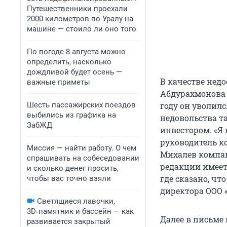
Путешественники проехали
2000 километров по Уралу на
машине — стоило ли оно того
По погоде 8 августа можно
определить, насколько
дождливой будет осень —
В качестве нед
важные приметы
Абдурахмонова 
Шесть пассажирских поездов
году он уволил
выбились из графика на
недовольства 
ЗабЖД
инвестором. «Я 
руководитель к
Миссия — найти работу. О чем
Михалев компан
спрашивать на собеседовании
редакции имеет
и сколько денег просить,
где сказано, чт
чтобы вас точно взяли
директора ООО «
Светящиеся лавочки,
3D‑памятник и бассейн — как
Далее в письме
развивается закрытый