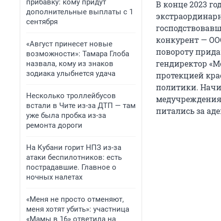
прибавку: кому придут
В конце 2023 г
дополнительные выплаты с 1
экстраординарн
сентября
господствовавш
конкурент — ОО
«Август принесет новые
повороту прида
возможности»: Тамара Глоба
гендиректор «М
назвала, кому из знаков
зодиака улыбнется удача
протекцией кра
политики. Начи
Несколько троллейбусов
медучреждения,
встали в Чите из-за ДТП — там
питались за ад
уже была пробка из-за
ремонта дороги
На Кубани горит НПЗ из-за
атаки беспилотников: есть
пострадавшие. Главное о
ночных налетах
«Меня не просто отменяют,
меня хотят убить»: участница
«Мамы в 16» ответила на