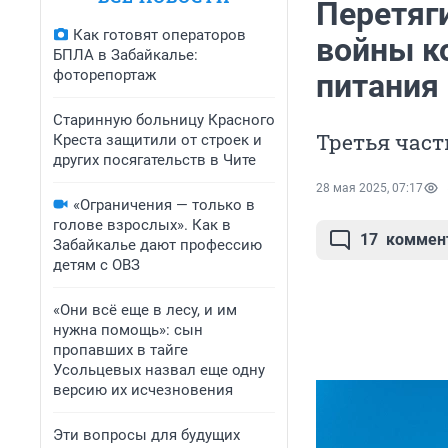
Перетяги
Как готовят операторов
войны к
БПЛА в Забайкалье:
фоторепортаж
питания
Старинную больницу Красного
Третья част
Креста защитили от строек и
других посягательств в Чите
28 мая 2025, 07:17
«Ограничения — только в
голове взрослых». Как в
17
коммен
Забайкалье дают профессию
детям с ОВЗ
«Они всё еще в лесу, и им
нужна помощь»: сын
пропавших в тайге
Усольцевых назвал еще одну
версию их исчезновения
Эти вопросы для будущих