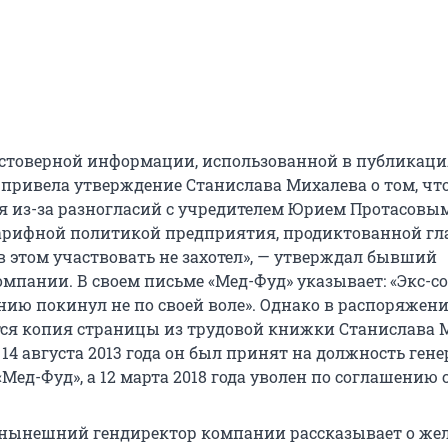
остоверной информации, использованной в публикаци
привела утверждение Станислава Михалева о том, что
ся из-за разногласий с учредителем Юрием Протасовы
тарифной политикой предприятия, продиктованной г
в этом участвовать не захотел», — утверждал бывший
омпании. В своем письме «Мед-Фуд» указывает: «Экс-с
ию покинул не по своей воле». Однако в распоряжен
ся копия страницы из трудовой книжки Станислава 
о 14 августа 2013 года он был принят на должность ген
Мед-Фуд», а 12 марта 2018 года уволен по соглашению 
 нынешний гендиректор компании рассказывает о же