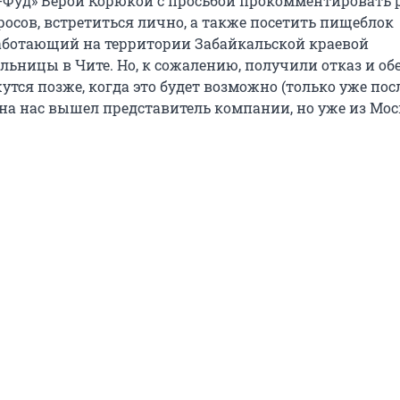
Фуд» Верой Корюкой с просьбой прокомментировать 
осов, встретиться лично, а также посетить пищеблок
аботающий на территории Забайкальской краевой
льницы в Чите. Но, к сожалению, получили отказ и об
утся позже, когда это будет возможно (только уже пос
 на нас вышел представитель компании, но уже из Мос