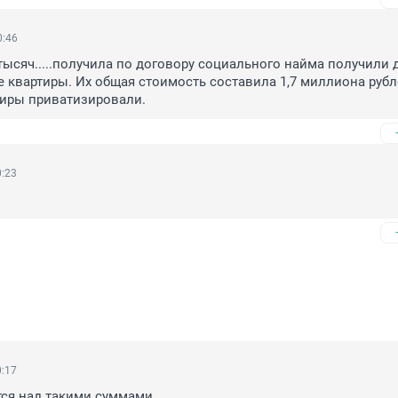
0:46
тысяч.....получила по договору социального найма получили д
 квартиры. Их общая стоимость составила 1,7 миллиона рубле
тиры приватизировали.
0:23
0:17
тся над такими суммами