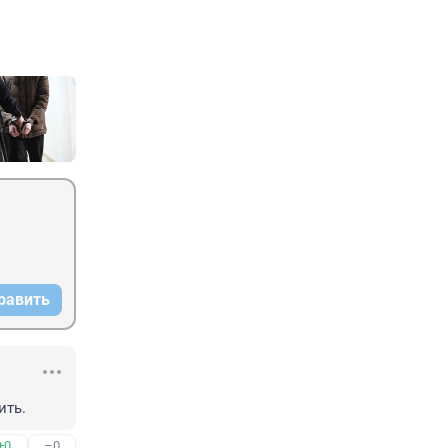
равить
ить.
+0
–0