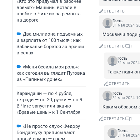
«Кто это придумал в рабочее
время?» Машины встали в
ОТВЕТИТЬ
пробке в Чите из-за ремонта
на дороге
Гость
31 мая 2024, 2
Два миллиона подъемных
Москвичи поди у
и зарплата от 100 тысяч: как
Забайкалье борется за врачей
ОТВЕТИТЬ
1
в селах
Гость
31 мая 2024,
«Меня бесила моя роль»:
Также поди он
как сегодня выглядит Пуговка
из «Папиных дочек»
ОТВЕТИТЬ
Карандаши — по 4 рубля,
Гость
31 мая 2024, 1
тетради — по 20, ручки — по 9.
В Чите запустили акцию
Каким образом 
«Бравые цены» к 1 Сентября
ОТВЕТИТЬ
1
«Не просто слух»: Федору
Гость
Бондарчуку приписывают
31 мая 2024,
новый роман — с кем