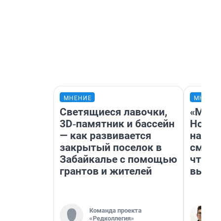
МНЕНИЕ
МНЕНИ
Светящиеся лавочки,
«Мы в
3D‑памятник и бассейн
Нолан
— как развивается
настр
закрытый поселок в
смотр
Забайкалье с помощью
чтобы
грантов и жителей
выгля
Команда проекта
«Редколлегия»