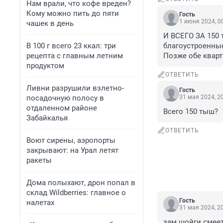
Нам врали, что кофе вреден?
Кому можно пить до пяти
Гость
1 июня 2024, 0
чашек в день
И ВСЕГО ЗА 150 
В 100 г всего 23 ккал: три
благоустроенные
рецепта с главным летним
Позже обе квар
продуктом
ОТВЕТИТЬ
Ливни разрушили взлетно-
Гость
посадочную полосу в
31 мая 2024, 2
отдаленном районе
Всего 150 тыш?
Забайкалья
ОТВЕТИТЬ
Воют сирены, аэропорты
закрывают: на Урал летят
ракеты
Дома полыхают, дрон попал в
склад Wildberries: главное о
Гость
налетах
31 мая 2024, 2
зам шойги смее