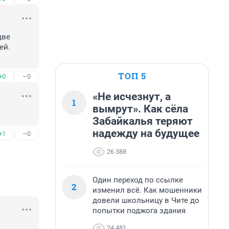
ве 
й. 
ТОП 5
+0
–0
«Не исчезнут, а
1
вымрут». Как сёла
Забайкалья теряют
надежду на будущее
+1
–0
26 388
Один переход по ссылке
2
изменил всё. Как мошенники
довели школьницу в Чите до
попытки поджога здания
24 481