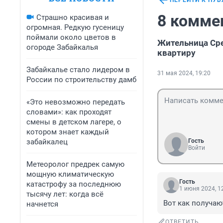
ПЕРЕЙТИ К ПУ
8 комме
Страшно красивая и
огромная. Редкую гусеницу
поймали около цветов в
Жительница Сре
огороде Забайкалья
квартиру
Забайкалье стало лидером в
31 мая 2024, 19:20
России по строительству дамб
«Это невозможно передать
словами»: как проходят
смены в детском лагере, о
котором знает каждый
забайкалец
Гость
Войти
Метеоролог предрек самую
мощную климатическую
Гость
катастрофу за последнюю
1 июня 2024, 1
тысячу лет: когда всё
Вот как получаю
начнется
ОТВЕТИТЬ