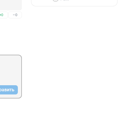
+0
–0
равить