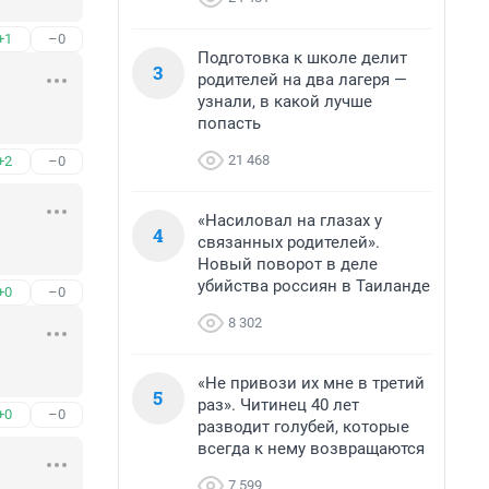
+1
–0
Подготовка к школе делит
3
родителей на два лагеря —
узнали, в какой лучше
попасть
21 468
+2
–0
«Насиловал на глазах у
4
связанных родителей».
Новый поворот в деле
убийства россиян в Таиланде
+0
–0
8 302
«Не привози их мне в третий
5
раз». Читинец 40 лет
+0
–0
разводит голубей, которые
всегда к нему возвращаются
7 599