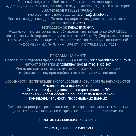
Главный редактор: Шайтанова Екатерина Александровна
Адрес редакции: 672000, Россия, Чита, ул. Балябина, д. 13, 6 этаж, офис
608, телефон 8 (3022) 40-08-24
Электронный адрес редакции:
chita@shkulev.ru
Контактные данные для Роскомнадзора и государственных органов:
juristnsk@shkulev.ru
Техподдержка:
help@shkulev.ru
Редакционные материалы, опубликованные на сайте до 26.07.2022,
подготовлены Информационным агентством Чита.Ру (Зарегистрировано
Роскомнадзором - Свидетельство о регистрации средства массовой
информации ИА №ФС 77-71394 от 17 октября 2017 года)
РЕКЛАМА НА САЙТЕ
Связаться с отделом продаж: 8 (30-22) 40-08-90,
reklamachita@shkulev.ru
Чат-бот в телеграм:
@shkulev_social_media_gp_bot
Редакция сайта не несет ответственности за достоверность
информации, содержащейся в рекламных объявлениях.
Особенности эксплуатации (использования) веб-портала регулируются:
Руководством пользователя
Описанием функциональных характеристик ПО
Условиями использования веб-портала и политикой
конфиденциальности персональных данных
Веб-портал распространяется в виде интернет-сервиса, специальные
действия по установке на стороне пользователя не требуются
Политика использования cookies
Рекомендательные системы