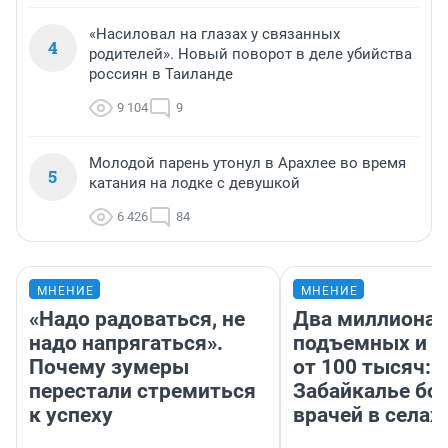
«Насиловал на глазах у связанных
4
родителей». Новый поворот в деле убийства
россиян в Таиланде
9 104
9
Молодой парень утонул в Арахлее во время
5
катания на лодке с девушкой
6 426
84
МНЕНИЕ
МНЕНИЕ
«Надо радоваться, не
Два миллиона
надо напрягаться».
подъемных и з
Почему зумеры
от 100 тысяч: 
перестали стремиться
Забайкалье бор
к успеху
врачей в селах