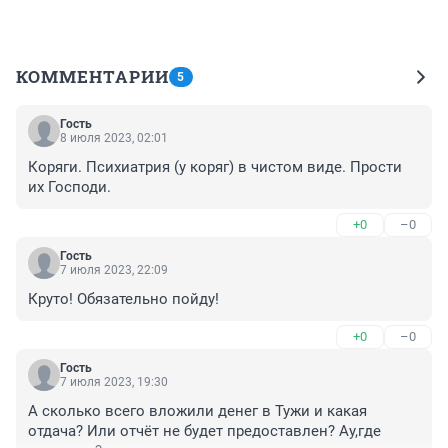
12:30–19:00 — экскурсии по саунд-арт-
инсталляциям. (12 )
КОММЕНТАРИИ
5
Сбор групп на экскурсию на стойке
информации. Начало экскурсий по мере
Гость
8 июля 2023, 02:01
наполнения групп (10–15 человек).
Коряги. Психиатрия (у коряг) в чистом виде. Прости 
их Господи.
12:30–19:00 — просветительская программа с
+0
–0
лекциями о современном искусстве, ленд-арте,
Гость
творческие встречи с художниками о природе
7 июля 2023, 22:09
звука и уникальности места, о том, как
Круто! Обязательно пойду!
создавались саунд-арт-инсталляции и многом
другом. (12 )
+0
–0
Гость
7 июля 2023, 19:30
6 августа
А сколько всего вложили денег в Тужи и какая 
отдача? Или отчёт не будет предоставлен? Ау,где 