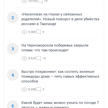
18 935
19
На спектакль можно зарегистрироваться на
«Насиловал на глазах у связанных
стойке информации, количество зрителей на 1
2
родителей». Новый поворот в деле убийства
показ — 60 человек.
россиян в Таиланде
9 385
9
12:30–19:00 — экскурсии по саунд-арт-
инсталляциям. (12 )
На Черноморском побережье закрыли
3
пляжи: что там происходит
8 625
13
Сбор групп на экскурсию на стойке
информации. Начало экскурсий по мере
Быстро покраснеют: как соспеть зеленые
наполнения групп (10–15 человек).
4
помидоры дома — пять самых эффективных
способов
8 358
3
Для официальных делегаций из других
регионов пройдет деловая программа на тему
«Развитие въездного и внутреннего туризма
Какой будет зима, можно узнать по погоде 7
5
августа — важные приметы