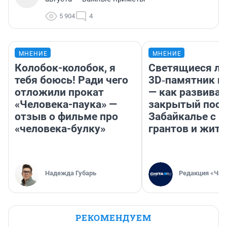
как драйвера развития территорий Дальнего
Востока. Российско-китайское сотрудничество».
5 904
4
МНЕНИЕ
МНЕНИЕ
Колобок-колобок, я
Светящиеся ла
тебя боюсь! Ради чего
3D‑памятник и
отложили прокат
— как развивае
«Человека-паука» —
закрытый посе
отзыв о фильме про
Забайкалье с 
«человека-булку»
грантов и жите
Надежда Губарь
Редакция «Чит
РЕКОМЕНДУЕМ