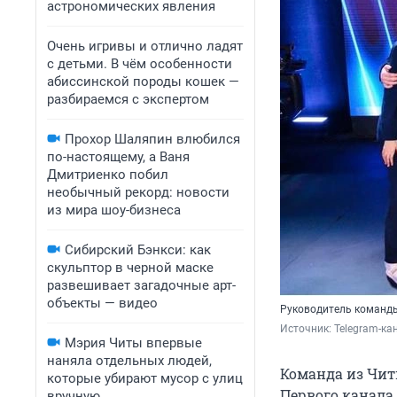
астрономических явления
Очень игривы и отлично ладят
с детьми. В чём особенности
абиссинской породы кошек —
разбираемся с экспертом
Прохор Шаляпин влюбился
по-настоящему, а Ваня
Дмитриенко побил
необычный рекорд: новости
из мира шоу-бизнеса
Сибирский Бэнкси: как
скульптор в черной маске
развешивает загадочные арт-
объекты — видео
Руководитель команды
Источник: 
Telegram-ка
Мэрия Читы впервые
наняла отдельных людей,
Команда из Чит
которые убирают мусор с улиц
Первого канала 
вручную