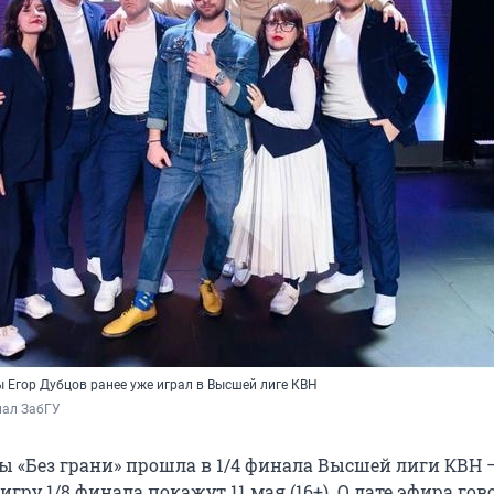
 Егор Дубцов ранее уже играл в Высшей лиге КВН
нал ЗабГУ
ы «Без грани» прошла в 1/4 финала Высшей лиги КВН 
игру 1/8 финала покажут 11 мая (16+). О дате эфира гов