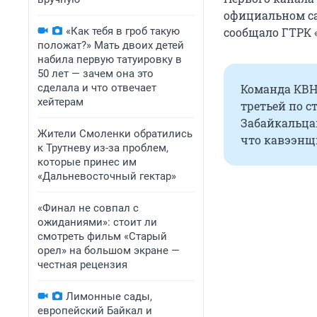
официальном са
«Как тебя в гроб такую
сообщало ГТРК 
положат?» Мать двоих детей
набила первую татуировку в
50 лет — зачем она это
сделала и что отвечает
Команда КВН 
хейтерам
третьей по с
Забайкальцам
Жители Смоленки обратились
что кавээнщ
к Трутневу из-за проблем,
которые принес им
«Дальневосточный гектар»
«Финал не совпал с
ожиданиями»: стоит ли
смотреть фильм «Старый
орел» на большом экране —
честная рецензия
Лимонные сады,
европейский Байкал и