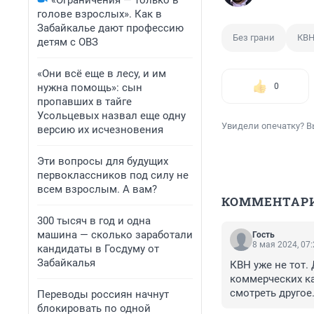
«Ограничения — только в
голове взрослых». Как в
Забайкалье дают профессию
Без грани
КВ
детям с ОВЗ
«Они всё еще в лесу, и им
нужна помощь»: сын
0
пропавших в тайге
Усольцевых назвал еще одну
Увидели опечатку? В
версию их исчезновения
Эти вопросы для будущих
первоклассников под силу не
всем взрослым. А вам?
КОММЕНТАР
300 тысяч в год и одна
машина — сколько заработали
Гость
8 мая 2024, 07
кандидаты в Госдуму от
Забайкалья
КВН уже не тот. 
коммерческих ка
смотреть другое
Переводы россиян начнут
блокировать по одной