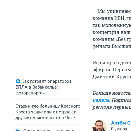
— Мы удивляем 
команда КВН, гд
так молодежную
концепция наше
команды «Без гр
финала Высшей
Игры проходят 
эфир на Первом
Дмитрий Хруст
Как готовят операторов
БПЛА в Забайкалье:
Больше новосте
фоторепортаж
канале
. Подпис
Старинную больницу Красного
региона первы
Креста защитили от строек и
других посягательств в Чите
Артём 
Редактор