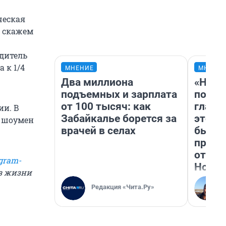
ческая
т скажем
дитель
 к 1/4
МНЕНИЕ
МНЕНИ
Два миллиона
«Нико
подъемных и зарплата
побед
от 100 тысяч: как
главн
ии. В
Забайкалье борется за
этого
я шоумен
врачей в селах
бьет 
прока
отзыв
gram-
Нолан
из жизни
Редакция «Чита.Ру»