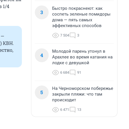
 1/4
Быстро покраснеют: как
3
соспеть зеленые помидоры
дома — пять самых
эффективных способов
7 504
3
 —
) КВН.
естно,
Молодой парень утонул в
4
Арахлее во время катания на
лодке с девушкой
6 684
91
На Черноморском побережье
5
закрыли пляжи: что там
происходит
6 471
13