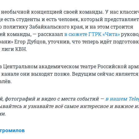
необычной концепцией своей команды. У нас класси
е есть студенты и есть человек, который представляе
 политику Забайкальского края, и на этом строится
й команды, — рассказал
в сюжете ГТРК «Чита»
руково
ани» Егор Дубцов, уточнив, что теперь идёт подготовка
 лиги КВН.
в Центральном академическом театре Российской арм
 канале они выходят позже. Ведущим сейчас являетс
алёв.
й, фотографий и видео с места событий —
в нашем Tele
ывайтесь и узнавайте всё самое интересное и важное 
ми.
Стромилов