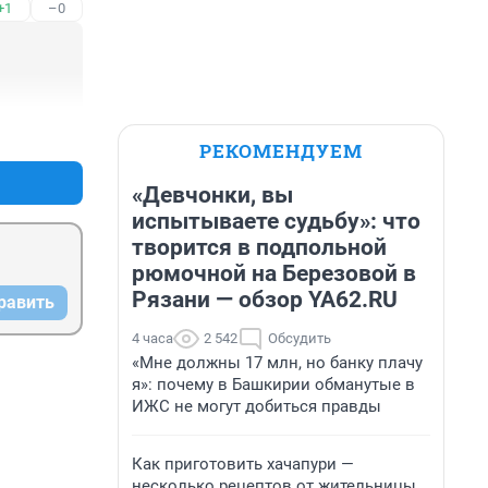
+1
–0
+0
–1
РЕКОМЕНДУЕМ
«Девчонки, вы
испытываете судьбу»: что
творится в подпольной
рюмочной на Березовой в
Рязани — обзор YA62.RU
равить
4 часа
2 542
Обсудить
«Мне должны 17 млн, но банку плачу
я»: почему в Башкирии обманутые в
ИЖС не могут добиться правды
Как приготовить хачапури —
несколько рецептов от жительницы