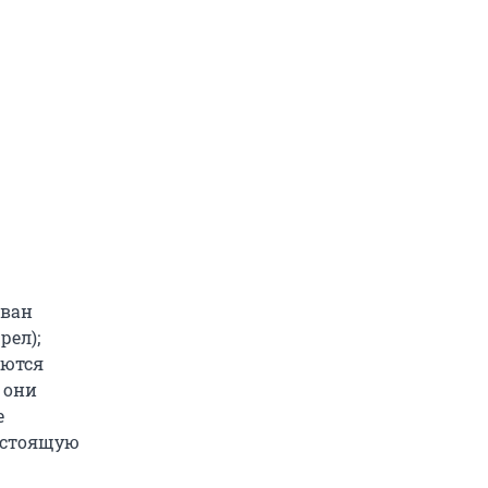
Иван
рел);
яются
 они
е
едстоящую