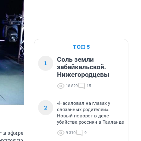
ТОП 5
Соль земли
1
забайкальской.
Нижегородцевы
18 829
15
«Насиловал на глазах у
2
связанных родителей».
Новый поворот в деле
убийства россиян в Таиланде
— в эфире
9 310
9
орится на