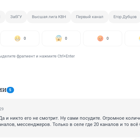
Н
ЗабГУ
Высшая лига КВН
Первый канал
Егор Дубцов
0
0
0
ыделите фрагмент и нажмите Ctrl+Enter
ИИ
5
:29
Да и никто его не смотрит. Ну сами посудите. Огромное колич
налов, мессенджеров. Только в селе где 20 каналов и то всё б
.