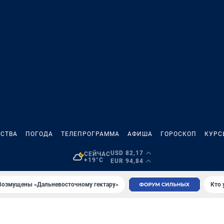
СТВА
ПОГОДА
ТЕЛЕПРОГРАММА
АФИША
ГОРОСКОП
КУРС
USD 82,17
СЕЙЧАС
+19°C
EUR 94,84
Возмущены «Дальневосточному гектару»
Кто 