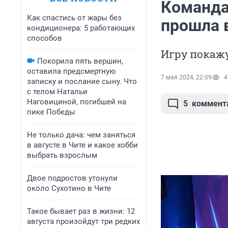
Команда
Как спастись от жары без
прошла 
кондиционера: 5 работающих
способов
Игру покажу
Покорила пять вершин,
оставила предсмертную
7 мая 2024, 22:09
4
записку и послание сыну. Что
с телом Натальи
Наговициной, погибшей на
5
коммент
пике Победы
Не только дача: чем заняться
в августе в Чите и какое хобби
выбрать взрослым
Двое подростов утонули
около Сухотино в Чите
Такое бывает раз в жизни: 12
августа произойдут три редких