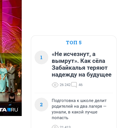
ТОП 5
«Не исчезнут, а
1
вымрут». Как сёла
Забайкалья теряют
надежду на будущее
26 242
46
Подготовка к школе делит
2
родителей на два лагеря —
узнали, в какой лучше
попасть
21 413