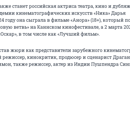
кже станет российская актриса театра, кино и дубляж
демии кинематографических искусств «Ника» Дарья
24 году она сыграла в фильме «Анора» (18+), который 
вую ветвь» на Каннском кинофестивале, а 2 марта 202
«Оскар», в том числе как «Лучший фильм».
состав жюри как представители зарубежного кинемато
й режиссер, кинокритик, продюсер и сценарист Драган
он, также режиссер, актер из Индии Пушпендра Синг