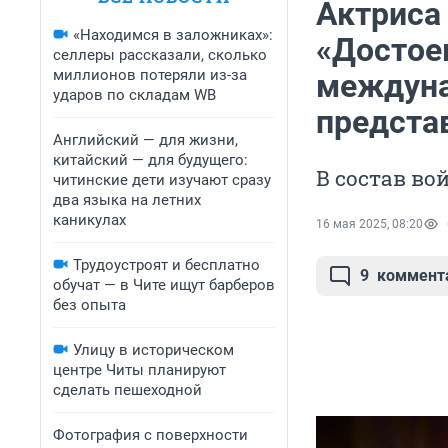
Актриса
«Находимся в заложниках»:
«Достое
селлеры рассказали, сколько
миллионов потеряли из-за
междуна
ударов по складам WB
предста
Английский — для жизни,
китайский — для будущего:
В состав во
читинские дети изучают сразу
два языка на летних
каникулах
16 мая 2025, 08:20
Трудоустроят и бесплатно
9
коммент
обучат — в Чите ищут барберов
без опыта
Улицу в историческом
центре Читы планируют
сделать пешеходной
Фотография с поверхности