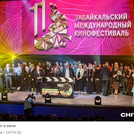
т в июне
в / CHITA.RU