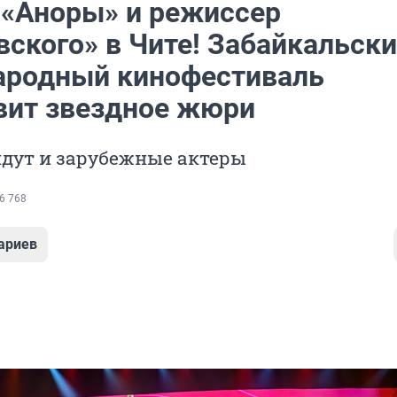
 «Аноры» и режиссер
вского» в Чите! Забайкальск
родный кинофестиваль
вит звездное жюри
йдут и зарубежные актеры
6 768
ариев