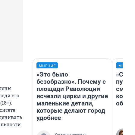
МНЕНИЕ
МНЕНИ
«Это было
«Спут
безобразно». Почему с
пургу»
ечены
площади Революции
смерт
еди его
исчезли цирки и другие
котор
18+).
маленькие детали,
обнар
ситете
которые делают город
оценивать
удобнее
альности.
Команда проекта