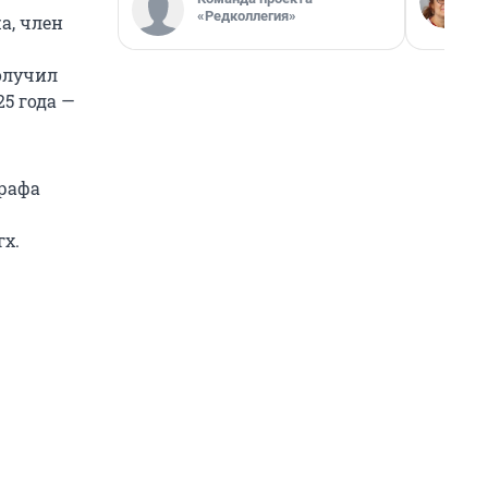
«Редколлегия»
а, член
получил
5 года —
графа
х.