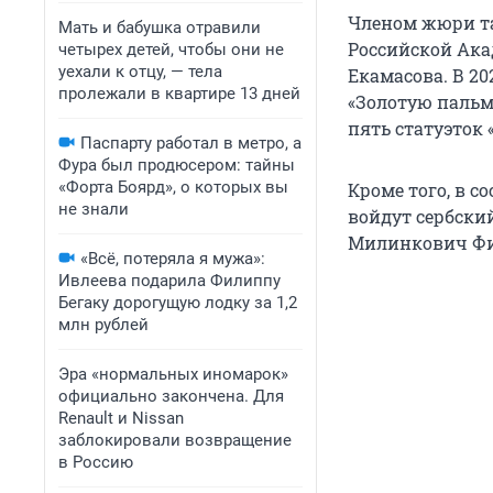
Членом жюри та
Мать и бабушка отравили
Российской Ака
четырех детей, чтобы они не
уехали к отцу, — тела
Екамасова. В 20
пролежали в квартире 13 дней
«Золотую пальмо
пять статуэток 
Паспарту работал в метро, а
Фура был продюсером: тайны
«Форта Боярд», о которых вы
Кроме того, в 
не знали
войдут сербски
Милинкович Фим
«Всё, потеряла я мужа»:
Ивлеева подарила Филиппу
Бегаку дорогущую лодку за 1,2
млн рублей
Эра «нормальных иномарок»
официально закончена. Для
Renault и Nissan
заблокировали возвращение
в Россию