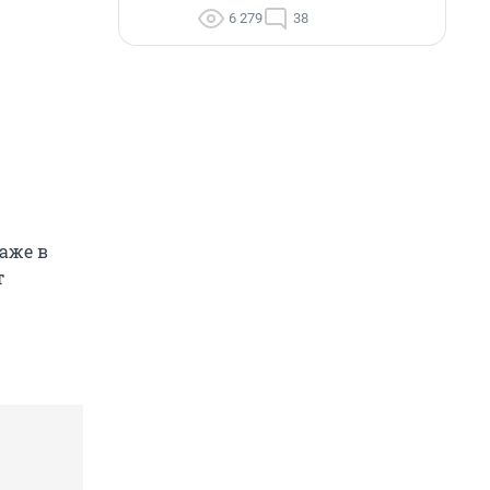
6 279
38
аже в
т