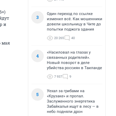
6+)
Один переход по ссылке
3
йдут
изменил всё. Как мошенники
р и
довели школьницу в Чите до
попытки поджога здания
20 265
40
6 мая
«Насиловал на глазах у
4
связанных родителей».
Новый поворот в деле
убийства россиян в Таиланде
7 937
9
Уехал за грибами на
5
«Крузаке» и пропал.
Заслуженного энергетика
Забайкалья ищут в лесу — в
небо подняли дрон