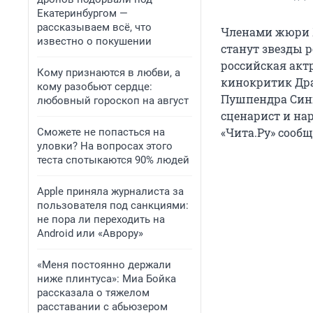
Екатеринбургом —
рассказываем всё, что
Членами жюри X
известно о покушении
станут звезды р
российская актр
Кому признаются в любви, а
кинокритик Дра
кому разобьют сердце:
Пушпендра Синг
любовный гороскоп на август
сценарист и на
«Чита.Ру» сооб
Сможете не попасться на
уловки? На вопросах этого
теста спотыкаются 90% людей
Apple приняла журналиста за
пользователя под санкциями:
не пора ли переходить на
Android или «Аврору»
«Меня постоянно держали
ниже плинтуса»: Миа Бойка
рассказала о тяжелом
расставании с абьюзером