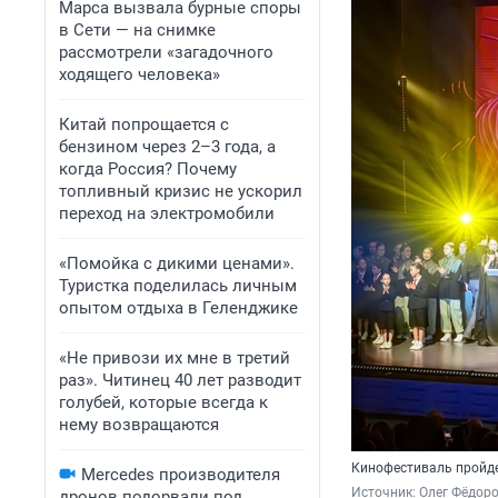
Марса вызвала бурные споры
в Сети — на снимке
рассмотрели «загадочного
ходящего человека»
Китай попрощается с
бензином через 2–3 года, а
когда Россия? Почему
топливный кризис не ускорил
переход на электромобили
«Помойка с дикими ценами».
Туристка поделилась личным
опытом отдыха в Геленджике
«Не привози их мне в третий
раз». Читинец 40 лет разводит
голубей, которые всегда к
нему возвращаются
Кинофестиваль пройде
Mercedes производителя
Источник: 
Олег Фёдоро
дронов подорвали под