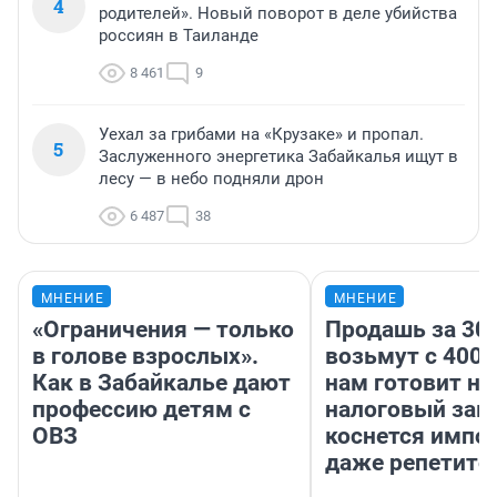
4
родителей». Новый поворот в деле убийства
россиян в Таиланде
8 461
9
Уехал за грибами на «Крузаке» и пропал.
5
Заслуженного энергетика Забайкалья ищут в
лесу — в небо подняли дрон
6 487
38
МНЕНИЕ
МНЕНИЕ
«Ограничения — только
Продашь за 300
в голове взрослых».
возьмут с 4000
Как в Забайкалье дают
нам готовит н
профессию детям с
налоговый зако
ОВЗ
коснется импор
даже репетито