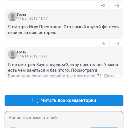
Одни читают, другие смотрят- жизнь друг друга.
+2
–0
Гость
17 мая 2019, 18:17
Я смотрю Игру Престолов. Это самый крутой фэнтези 
сериал за всю историю..
+6
–4
Гость
17 мая 2019, 15:27
Я не смотрел Хауса, дурдом-2, игру престолов. У меня 
есть чем заняться и без этого. Посмотрел в 
Википедии сколько серий игры престолов.72! Даже 
если по серии в день, то 2 месяца! Это время. Самый 
+6
–3
невосполнимый ресурс во вселенной. Пусть моя 
семья видит меня, а не мой затылок при просмотре 
сериалов. Про ребенка скажу так: любой фильм 
Читать все комментарии
можно посмотреть сколько угодно раз, а мой ребенок 
будет маленький только один раз. И этот миг не 
повторить. Я лучше с ним махну в зоопарк погулять, 
на набережную, на Алтай, на Байкал чем тратить 
время на сериалы. И да,в игры играть я перестал лет 