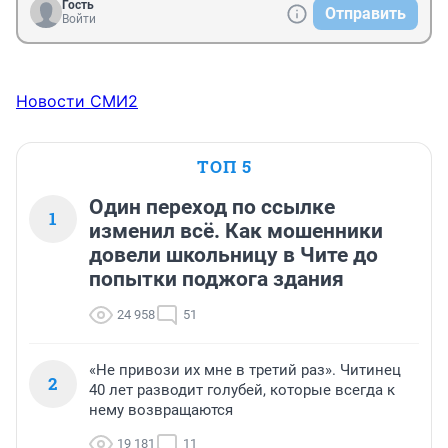
Гость
Отправить
12 назад, жизнь более интересна, чем игры. 
Войти
Новости СМИ2
ТОП 5
Один переход по ссылке
1
изменил всё. Как мошенники
довели школьницу в Чите до
попытки поджога здания
24 958
51
«Не привози их мне в третий раз». Читинец
2
40 лет разводит голубей, которые всегда к
нему возвращаются
19 181
11