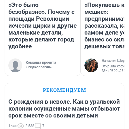
«Это было
«Покупаешь ко
безобразно». Почему с
мешке»:
площади Революции
предпринимат
исчезли цирки и другие
рассказала, как
маленькие детали,
самом деле ус
которые делают город
бизнес со скл
удобнее
дешевых това
Наталья Шорох
Команда проекта
Открыла кофейн
«Редколлегия»
деньги соцразв
РЕКОМЕНДУЕМ
С рождения в неволе. Как в уральской
колонии осужденные мамы отбывают
срок вместе со своими детьми
1 час
2 538
7