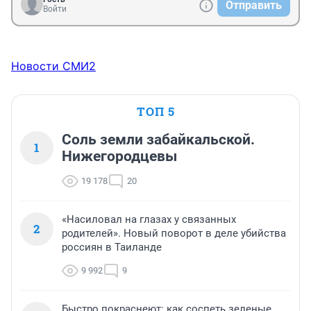
Отправить
Войти
Новости СМИ2
ТОП 5
Соль земли забайкальской.
1
Нижегородцевы
19 178
20
«Насиловал на глазах у связанных
2
родителей». Новый поворот в деле убийства
россиян в Таиланде
9 992
9
Быстро покраснеют: как соспеть зеленые