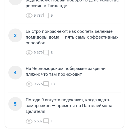
родителей». Новый поворот в деле убийства
россиян в Таиланде
9 787
9
Быстро покраснеют: как соспеть зеленые
3
помидоры дома — пять самых эффективных
способов
9 679
3
На Черноморском побережье закрыли
4
пляжи: что там происходит
9 275
13
Погода 9 августа подскажет, когда ждать
5
заморозков — приметы на Пантелеймона
Целителя
6 537
1