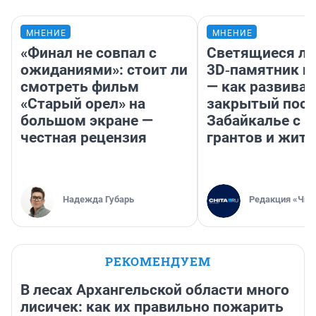
МНЕНИЕ
МНЕНИЕ
«Финал не совпал с
Светящиеся ла
ожиданиями»: стоит ли
3D‑памятник и
смотреть фильм
— как развивае
«Старый орел» на
закрытый посе
большом экране —
Забайкалье с 
честная рецензия
грантов и жите
Надежда Губарь
Редакция «Чит
РЕКОМЕНДУЕМ
В лесах Архангельской области много
лисичек: как их правильно пожарить