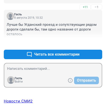
Осбенно у школы № 30 и остановка "Универсам". Дети 
+11
–1
в школу и обратно по огромным лужам идут!
Гость
8 августа 2019, 10:32
Лучше бы Угданский проезд и сопутствующие рядом 
дороги сделали бы, там одно название от дороги 
осталось
+15
–6
Читать все комментарии
Гость
Отправить
Войти
Новости СМИ2