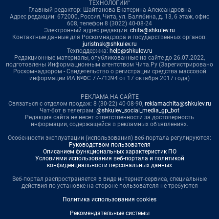
ТЕХНОЛОГИИ"
Главный редактор: Шайтанова Екатерина Александровна
Адрес редакции: 672000, Россия, Чита, ул. Балябина, д. 13, 6 этаж, офис
608, телефон 8 (3022) 40-08-24
Электронный адрес редакции:
chita@shkulev.ru
Контактные данные для Роскомнадзора и государственных органов:
juristnsk@shkulev.ru
Техподдержка:
help@shkulev.ru
Редакционные материалы, опубликованные на сайте до 26.07.2022,
подготовлены Информационным агентством Чита.Ру (Зарегистрировано
Роскомнадзором - Свидетельство о регистрации средства массовой
информации ИА №ФС 77-71394 от 17 октября 2017 года)
РЕКЛАМА НА САЙТЕ
Связаться с отделом продаж: 8 (30-22) 40-08-90,
reklamachita@shkulev.ru
Чат-бот в телеграм:
@shkulev_social_media_gp_bot
Редакция сайта не несет ответственности за достоверность
информации, содержащейся в рекламных объявлениях.
Особенности эксплуатации (использования) веб-портала регулируются:
Руководством пользователя
Описанием функциональных характеристик ПО
Условиями использования веб-портала и политикой
конфиденциальности персональных данных
Веб-портал распространяется в виде интернет-сервиса, специальные
действия по установке на стороне пользователя не требуются
Политика использования cookies
Рекомендательные системы