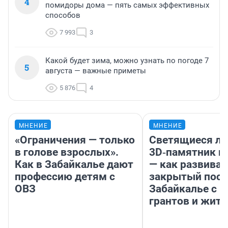
4
помидоры дома — пять самых эффективных
способов
7 993
3
Какой будет зима, можно узнать по погоде 7
5
августа — важные приметы
5 876
4
МНЕНИЕ
МНЕНИЕ
«Ограничения — только
Светящиеся ла
в голове взрослых».
3D‑памятник и
Как в Забайкалье дают
— как развивае
профессию детям с
закрытый посе
ОВЗ
Забайкалье с 
грантов и жите