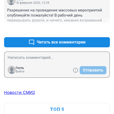
18 февраля 2020, 13:29
Разрешение на проведение массовых мероприятий 
опубликуйте пожалуйста! В рабочий день 
перекрывать дороги, и ничего, никаких возражений 
про неудобства всем сторонам. А вот скоро народ 
+25
–0
пойдет против поправок в Конституцию выступать, 
так мигом всех разгонят под предлогом что 
мероприятие мешает городу.
Читать все комментарии
Гость
Отправить
Войти
Новости СМИ2
ТОП 5