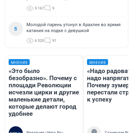
9 167
9
Молодой парень утонул в Арахлее во время
5
катания на лодке с девушкой
6 520
91
МНЕНИЕ
МНЕНИЕ
«Это было
«Надо радовать
безобразно». Почему с
надо напрягать
площади Революции
Почему зумер
исчезли цирки и другие
перестали стр
маленькие детали,
к успеху
которые делают город
удобнее
Редакция «Чита.Ру»
Станислав Рин