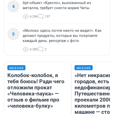
Арт-объект «Кресло», выкованный из
4
металла, требует снести мэрия Читы
6 296
137
«Молоко здесь почти никто не видит». Как
5
делают продукты, которые вы покупаете
каждый день: репортаж с фото
6 285
2
МНЕНИЕ
МНЕНИЕ
Колобок-колобок, я
«Нет некрасив
тебя боюсь! Ради чего
городов, есть
отложили прокат
недофинансиро
«Человека-паука» —
Путешественн
отзыв о фильме про
проехали 2000
«человека-булку»
километров по 
машине — стои