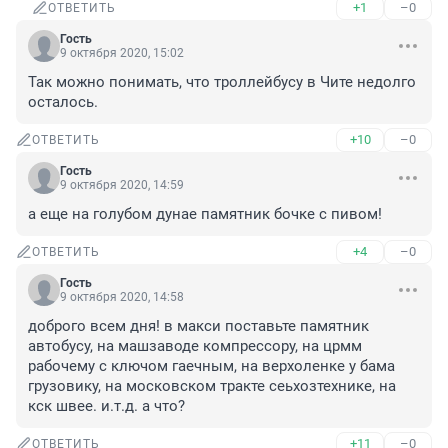
+1
–0
ОТВЕТИТЬ
Гость
9 октября 2020, 15:02
Так можно понимать, что троллейбусу в Чите недолго 
осталось. 
+10
–0
ОТВЕТИТЬ
Гость
9 октября 2020, 14:59
а еще на голубом дунае памятник бочке с пивом!
+4
–0
ОТВЕТИТЬ
Гость
9 октября 2020, 14:58
доброго всем дня! в макси поставьте памятник 
автобусу, на машзаводе компрессору, на црмм 
рабочему с ключом гаечным, на верхоленке у бама 
грузовику, на московском тракте сеьхозтехнике, на 
кск швее. и.т.д. а что?
+11
–0
ОТВЕТИТЬ