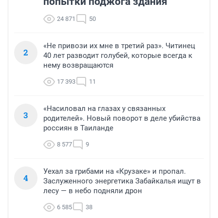
попытки поджога здания
24 871
50
«Не привози их мне в третий раз». Читинец
2
40 лет разводит голубей, которые всегда к
нему возвращаются
17 393
11
«Насиловал на глазах у связанных
3
родителей». Новый поворот в деле убийства
россиян в Таиланде
8 577
9
Уехал за грибами на «Крузаке» и пропал.
4
Заслуженного энергетика Забайкалья ищут в
лесу — в небо подняли дрон
6 585
38