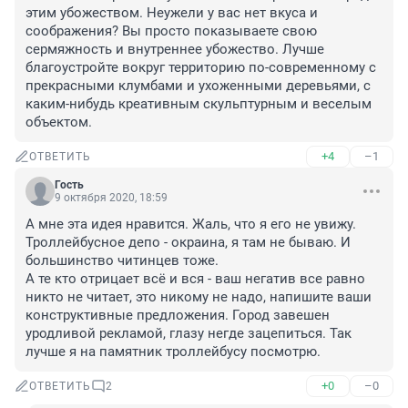
этим убожеством. Неужели у вас нет вкуса и 
соображения? Вы просто показываете свою 
сермяжность и внутреннее убожество. Лучше 
благоустройте вокруг территорию по-современному с 
прекрасными клумбами и ухоженными деревьями, с 
каким-нибудь креативным скульптурным и веселым 
объектом. 
+4
–1
ОТВЕТИТЬ
Гость
9 октября 2020, 18:59
А мне эта идея нравится. Жаль, что я его не увижу. 
Троллейбусное депо - окраина, я там не бываю. И 
большинство читинцев тоже. 
А те кто отрицает всё и вся - ваш негатив все равно 
никто не читает, это никому не надо, напишите ваши 
конструктивные предложения. Город завешен 
уродливой рекламой, глазу негде зацепиться. Так 
лучше я на памятник троллейбусу посмотрю.
+0
–0
ОТВЕТИТЬ
2