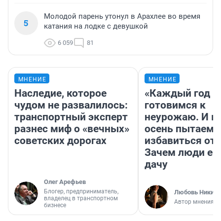
Молодой парень утонул в Арахлее во время
5
катания на лодке с девушкой
6 059
81
МНЕНИЕ
МНЕНИЕ
Наследие, которое
«Каждый год 
чудом не развалилось:
готовимся к
транспортный эксперт
неурожаю. И 
разнес миф о «вечных»
осень пытаемс
советских дорогах
избавиться от 
Зачем люди ез
дачу
Олег Арефьев
Блогер, предприниматель,
Любовь Никити
владелец в транспортном
Автор мнения
бизнесе