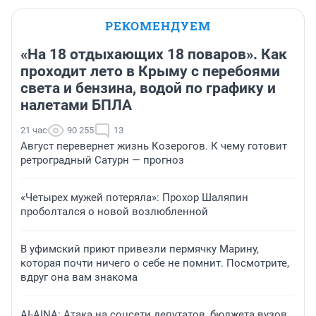
РЕКОМЕНДУЕМ
«На 18 отдыхающих 18 поваров». Как
проходит лето в Крыму с перебоями
света и бензина, водой по графику и
налетами БПЛА
21 час
90 255
13
Август перевернет жизнь Козерогов. К чему готовит
ретроградный Сатурн — прогноз
«Четырех мужей потеряла»: Прохор Шаляпин
проболтался о новой возлюбленной
В уфимский приют привезли пермячку Марину,
которая почти ничего о себе не помнит. Посмотрите,
вдруг она вам знакома
AI-AINA: Атака на соцсети депутатов, бюджета вузов