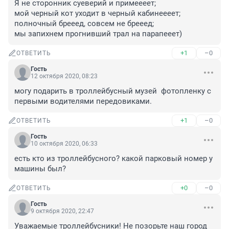
Я не сторонник суеверий и примеееет;
мой черный кот уходит в черный кабинеееет;
полночный брееед, совсем не брееед;
мы запихнем прогнивший трал на парапееет)
+1
–0
ОТВЕТИТЬ
Гость
12 октября 2020, 08:23
могу подарить в троллейбусный музей  фотопленку с 
первыми водителями передовиками.
+1
–0
ОТВЕТИТЬ
Гость
10 октября 2020, 06:33
есть кто из троллейбусного? какой парковый номер у 
машины был?
+0
–0
ОТВЕТИТЬ
Гость
9 октября 2020, 22:47
Уважаемые троллейбусники! Не позорьте наш город 