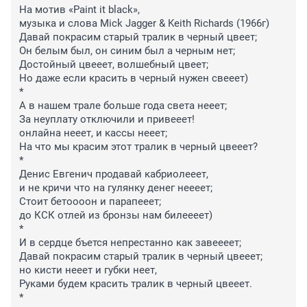
На мотив «Paint it black», 
музыка и слова Mick Jagger & Keith Richards (1966г) 
Давай покрасим старый тралик в черный цвеет;
Он белым был, он синим был а черным нет;
Достойный цвееет, волшебный цвеет;
Но даже если красить в черный нужен свееет)
*
А в нашем трале больше года света нееет;
За неуплату отключили и привееет!
онлайна нееет, и кассы нееет;
На что мы красим этот тралик в черный цвееет?
*
Денис Евгенич продавай кабриолееет,
и не кричи что на гулянку денег неееет;
Стоит бетоооон и парапееет;
до КСК отлей из бронзы нам билеееет)
*
И в сердце бъется непрестанно как завеееет;
Давай покрасим старый тралик в черный цвееет;
но кисти нееет и губки неет,
Руками будем красить тралик в черный цвееет.
*