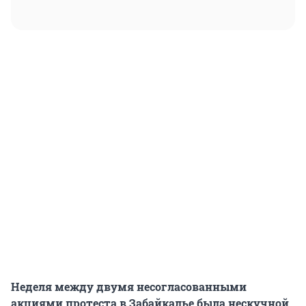
Неделя между двумя несогласованными
акциями протеста в Забайкалье была нескучной