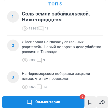
ТОП 5
Соль земли забайкальской.
1
Нижегородцевы
18 935
19
«Насиловал на глазах у связанных
2
родителей». Новый поворот в деле убийства
россиян в Таиланде
9 385
9
На Черноморском побережье закрыли
3
пляжи: что там происходит
8 622
13
0
Быстро покраснеют: как соспеть зеленые
Комментарии
4
помидоры дома — пять самых эффективных