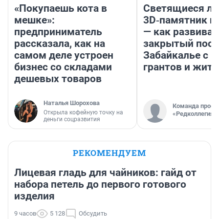
«Покупаешь кота в
Светящиеся ла
мешке»:
3D‑памятник и
предприниматель
— как развивае
рассказала, как на
закрытый посе
самом деле устроен
Забайкалье с 
бизнес со складами
грантов и жите
дешевых товаров
Наталья Шорохова
Команда проек
Открыла кофейную точку на
«Редколлегия»
деньги соцразвития
РЕКОМЕНДУЕМ
Лицевая гладь для чайников: гайд от
набора петель до первого готового
изделия
9 часов
5 128
Обсудить