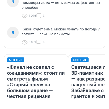
4
помидоры дома — пять самых эффективных
способов
8 036
3
Какой будет зима, можно узнать по погоде 7
5
августа — важные приметы
5 881
4
МНЕНИЕ
МНЕНИЕ
«Финал не совпал с
Светящиеся ла
ожиданиями»: стоит ли
3D‑памятник и
смотреть фильм
— как развивае
«Старый орел» на
закрытый посе
большом экране —
Забайкалье с 
честная рецензия
грантов и жите