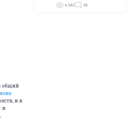
6 343
38
в общий
лиона
еств, и в
— и
,