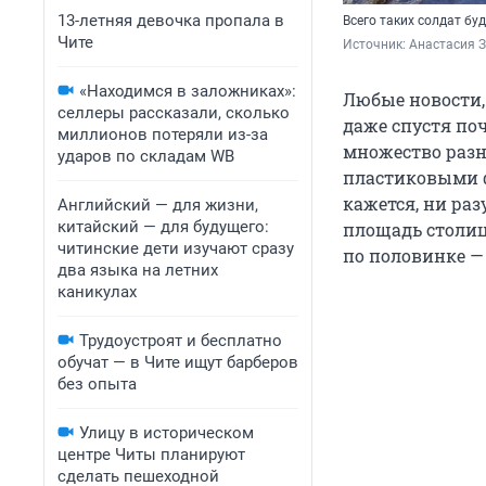
13-летняя девочка пропала в
Всего таких солдат буд
Чите
Источник: 
Анастасия З
«Находимся в заложниках»:
Любые новости,
селлеры рассказали, сколько
даже спустя по
миллионов потеряли из-за
множество раз
ударов по складам WB
пластиковыми ф
кажется, ни ра
Английский — для жизни,
китайский — для будущего:
площадь столиц
читинские дети изучают сразу
по половинке — 
два языка на летних
каникулах
Трудоустроят и бесплатно
обучат — в Чите ищут барберов
без опыта
Улицу в историческом
центре Читы планируют
сделать пешеходной