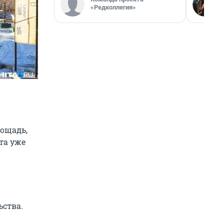
«Редколлегия»
ощадь,
та уже
ьства.