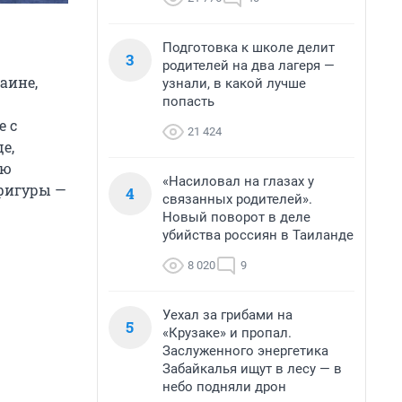
Подготовка к школе делит
3
родителей на два лагеря —
аине,
узнали, в какой лучше
попасть
е с
21 424
е,
ую
«Насиловал на глазах у
 фигуры —
4
связанных родителей».
Новый поворот в деле
убийства россиян в Таиланде
8 020
9
Уехал за грибами на
5
«Крузаке» и пропал.
Заслуженного энергетика
Забайкалья ищут в лесу — в
небо подняли дрон