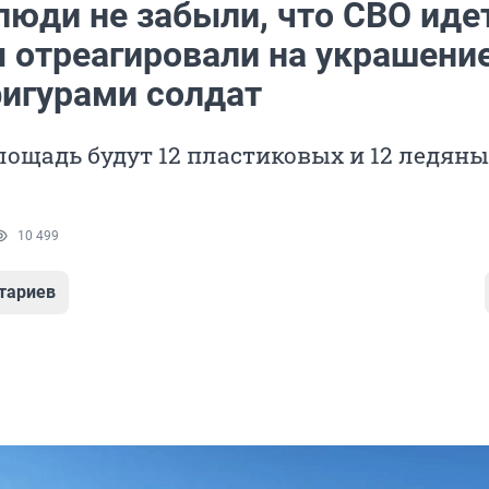
люди не забыли, что СВО идет
 отреагировали на украшени
фигурами солдат
ощадь будут 12 пластиковых и 12 ледян
10 499
тариев