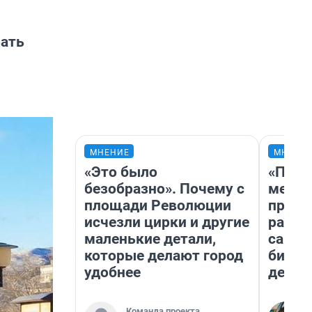
рать
МНЕНИЕ
МНЕНИ
«Это было
«Поку
безобразно». Почему с
мешке
площади Революции
предп
исчезли цирки и другие
расска
маленькие детали,
самом
которые делают город
бизне
удобнее
дешев
Команда проекта