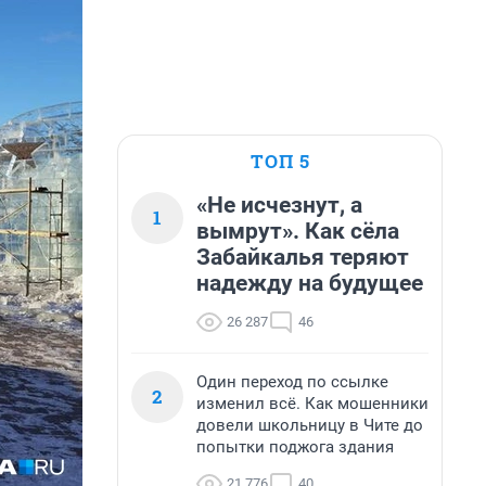
ТОП 5
«Не исчезнут, а
1
вымрут». Как сёла
Забайкалья теряют
надежду на будущее
26 287
46
Один переход по ссылке
2
изменил всё. Как мошенники
довели школьницу в Чите до
попытки поджога здания
21 776
40