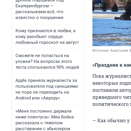
дронов подорвали под
Екатеринбургом —
рассказываем всё, что
известно о покушении
Кому признаются в любви, а
кому разобьют сердце:
любовный гороскоп на август
Источник: 
Анастасия З
Сможете не попасться на
уловки? На вопросах этого
«Праздник к на
теста спотыкаются 90% людей
Пока журналист
Apple приняла журналиста за
некоторые подп
пользователя под санкциями:
поставили авто
не пора ли переходить на
приведшего чит
Android или «Аврору»
политического 
«Меня постоянно держали
ниже плинтуса»: Миа Бойка
— Как обычно у 
рассказала о тяжелом
расставании с абьюзером