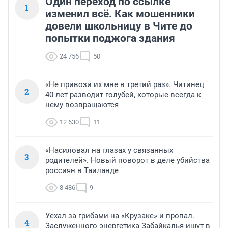
Один переход по ссылке
1
изменил всё. Как мошенники
довели школьницу в Чите до
попытки поджога здания
24 756
50
«Не привози их мне в третий раз». Читинец
2
40 лет разводит голубей, которые всегда к
нему возвращаются
12 630
11
«Насиловал на глазах у связанных
3
родителей». Новый поворот в деле убийства
россиян в Таиланде
8 486
9
Уехал за грибами на «Крузаке» и пропал.
4
Заслуженного энергетика Забайкалья ищут в