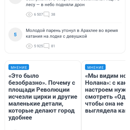
лесу — в небо подняли дрон
6 507
38
Молодой парень утонул в Арахлее во время
5
катания на лодке с девушкой
5 925
81
МНЕНИЕ
МНЕНИЕ
«Это было
«Мы видим нов
безобразно». Почему с
Нолана»: с как
площади Революции
настроем нужн
исчезли цирки и другие
смотреть «Оди
маленькие детали,
чтобы она не
которые делают город
выглядела как
удобнее