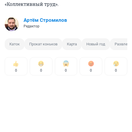
«Коллективный труд».
Артём Стромилов
Редактор
Каток
Прокат коньков
Карта
Новый год
Развлече
0
0
0
0
0