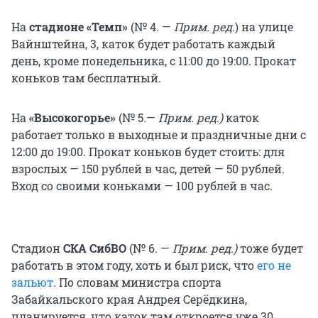
На
стадионе «Темп»
(№ 4
.
—
Прим. ред.
) на улице
Вайнштейна, 3, каток будет работать каждый
день, кроме понедельника, с 11:00 до 19:00. Прокат
коньков там бесплатный.
На
«Высокогорье»
(№ 5
.
—
Прим. ред.
)
каток
работает только в выходные и праздничные дни с
12:00 до 19:00. Прокат коньков будет стоить: для
взрослых — 150 рублей в час, детей — 50 рублей.
Вход со своими коньками — 100 рублей в час.
Стадион
СКА СибВО
(№ 6
.
—
Прим. ред.
)
тоже будет
работать в этом году, хоть и был риск, что
его не
зальют
. По словам министра спорта
Забайкальского края Андрея Серёдкина,
планируется, что каток там откроется уже 30