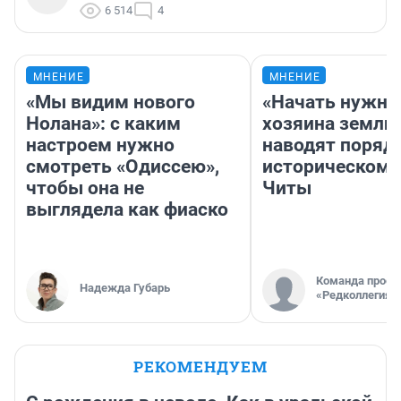
6 514
4
МНЕНИЕ
МНЕНИЕ
«Мы видим нового
«Начать нужно
Нолана»: с каким
хозяина земли»
настроем нужно
наводят поряд
смотреть «Одиссею»,
историческом 
чтобы она не
Читы
выглядела как фиаско
Команда проек
Надежда Губарь
«Редколлегия»
РЕКОМЕНДУЕМ