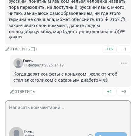
русским, понятным языком нельзя человека назвать, 
пора переходить. на доступный, русский язык, много 
читаю, занимаюсь самообразованием, ни где этого 
термина не слышала, может объясните, кто 🤷 это?!😯 , 
заканчиваю свой коммент, дарите людям 
тепло,добро,улыбку, мир будет лучше,однозначно)))🌹
🌹🌹!!?
+15
–1
ОТВЕТИТЬ
1
Гость
11 февраля 2025, 14:19
Когда дарят конфеты с коньяком , желают чтоб 
стал алкоголиком с сахарным диабетом 🤠
+4
–8
ОТВЕТИТЬ
Гость