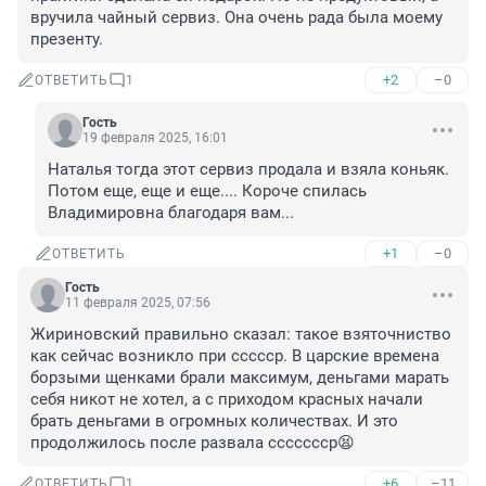
вручила чайный сервиз. Она очень рада была моему 
презенту.
+2
–0
ОТВЕТИТЬ
1
Гость
19 февраля 2025, 16:01
Наталья тогда этот сервиз продала и взяла коньяк. 
Потом еще, еще и еще.... Короче спилась 
Владимировна благодаря вам...
+1
–0
ОТВЕТИТЬ
Гость
11 февраля 2025, 07:56
Жириновский правильно сказал: такое взяточниство 
как сейчас возникло при ссссср. В царские времена 
борзыми щенками брали максимум, деньгами марать 
себя никот не хотел, а с приходом красных начали 
брать деньгами в огромных количествах. И это 
продолжилось после развала ссссссср😫
+6
–11
ОТВЕТИТЬ
1