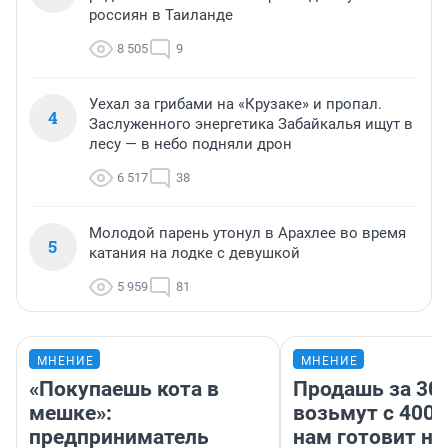
россиян в Таиланде
8 505
9
Уехал за грибами на «Крузаке» и пропал.
4
Заслуженного энергетика Забайкалья ищут в
лесу — в небо подняли дрон
6 517
38
Молодой парень утонул в Арахлее во время
5
катания на лодке с девушкой
5 959
81
МНЕНИЕ
МНЕНИЕ
«Покупаешь кота в
Продашь за 300
мешке»:
возьмут с 4000
предприниматель
нам готовит н