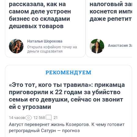
рассказала, как на
налоговый зако
самом деле устроен
коснется импор
бизнес со складами
даже репетито
дешевых товаров
Наталья Шорохова
Анастасия Зав
Открыла кофейную точку на
деньги соцразвития
РЕКОМЕНДУЕМ
«Это тот, кого ты травила»: прикамца
приговорили к 22 годам за убийство
семьи его девушки, сейчас он звонит
ей с угрозами
14 часов
12 568
21
Август перевернет жизнь Козерогов. К чему готовит
ретроградный Сатурн — прогноз