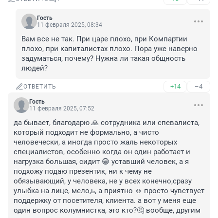
Гость
11 февраля 2025, 08:34
Вам все не так. При царе плохо, при Компартии 
плохо, при капиталистах плохо. Пора уже наверно 
задуматься, почему? Нужна ли такая общность 
людей?
+14
–4
ОТВЕТИТЬ
Гость
11 февраля 2025, 07:52
да бывает, благодарю 🙏 сотрудника или спевалиста, 
который подходит не формально, а чисто 
человечески, а иногда просто жаль некоторых 
специалистов, особенно когда он один работает и 
нагрузка большая, сидит 😁 уставший человек, а я 
подхожу подаю презентик, ни к чему не 
обязывающий, у человека, не у всех конечно,сразу 
улыбка на лице, мело,ь, а приятно ☺️ просто чувствует 
поддержку от посетителя, клиента. а вот у меня еще 
один вопрос колумнистка, это кто?🤔 вообще, другим 