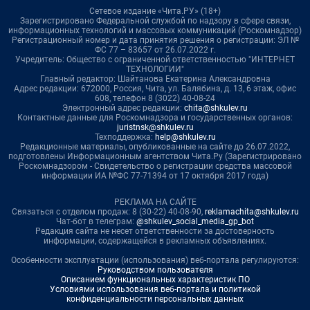
Сетевое издание «Чита.РУ» (18+)
Зарегистрировано Федеральной службой по надзору в сфере связи,
информационных технологий и массовых коммуникаций (Роскомнадзор)
Регистрационный номер и дата принятия решения о регистрации: ЭЛ №
ФС 77 – 83657 от 26.07.2022 г.
Учредитель: Общество с ограниченной ответственностью "ИНТЕРНЕТ
ТЕХНОЛОГИИ"
Главный редактор: Шайтанова Екатерина Александровна
Адрес редакции: 672000, Россия, Чита, ул. Балябина, д. 13, 6 этаж, офис
608, телефон 8 (3022) 40-08-24
Электронный адрес редакции:
chita@shkulev.ru
Контактные данные для Роскомнадзора и государственных органов:
juristnsk@shkulev.ru
Техподдержка:
help@shkulev.ru
Редакционные материалы, опубликованные на сайте до 26.07.2022,
подготовлены Информационным агентством Чита.Ру (Зарегистрировано
Роскомнадзором - Свидетельство о регистрации средства массовой
информации ИА №ФС 77-71394 от 17 октября 2017 года)
РЕКЛАМА НА САЙТЕ
Связаться с отделом продаж: 8 (30-22) 40-08-90,
reklamachita@shkulev.ru
Чат-бот в телеграм:
@shkulev_social_media_gp_bot
Редакция сайта не несет ответственности за достоверность
информации, содержащейся в рекламных объявлениях.
Особенности эксплуатации (использования) веб-портала регулируются:
Руководством пользователя
Описанием функциональных характеристик ПО
Условиями использования веб-портала и политикой
конфиденциальности персональных данных