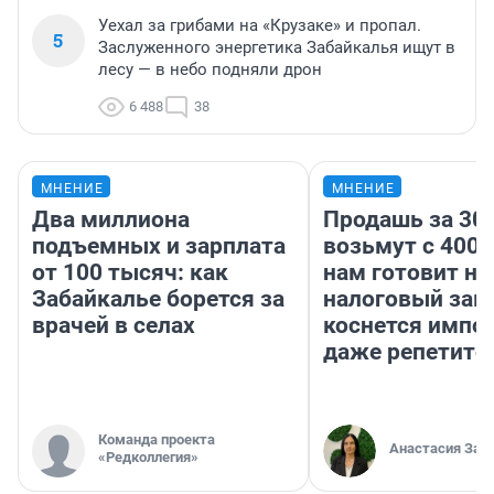
Уехал за грибами на «Крузаке» и пропал.
5
Заслуженного энергетика Забайкалья ищут в
лесу — в небо подняли дрон
6 488
38
МНЕНИЕ
МНЕНИЕ
Два миллиона
Продашь за 300
подъемных и зарплата
возьмут с 4000
от 100 тысяч: как
нам готовит н
Забайкалье борется за
налоговый зако
врачей в селах
коснется импор
даже репетито
Команда проекта
Анастасия Зав
«Редколлегия»