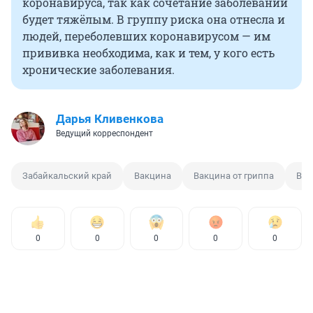
коронавируса, так как сочетание заболеваний
будет тяжёлым. В группу риска она отнесла и
людей, переболевших коронавирусом — им
прививка необходима, как и тем, у кого есть
хронические заболевания.
Дарья Кливенкова
Ведущий корреспондент
Забайкальский край
Вакцина
Вакцина от гриппа
Вак
0
0
0
0
0