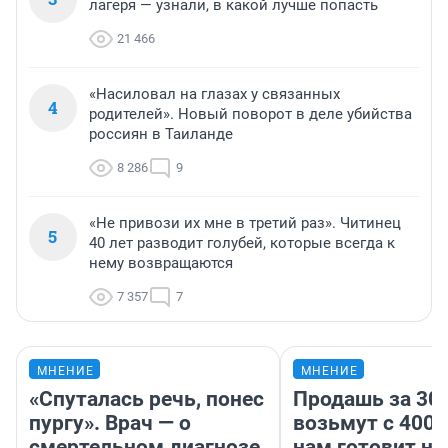
лагеря — узнали, в какой лучше попасть
21 466
«Насиловал на глазах у связанных
4
родителей». Новый поворот в деле убийства
россиян в Таиланде
8 286
9
«Не привози их мне в третий раз». Читинец
5
40 лет разводит голубей, которые всегда к
нему возвращаются
7 357
7
МНЕНИЕ
МНЕНИЕ
«Спуталась речь, понес
Продашь за 300
пургу». Врач — о
возьмут с 4000
смертельном диагнозе,
нам готовит н