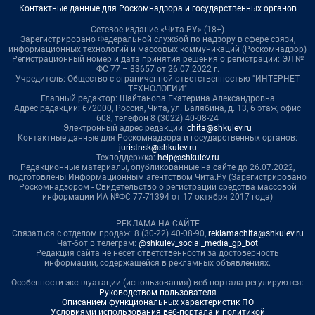
Контактные данные для Роскомнадзора и государственных органов
Сетевое издание «Чита.РУ» (18+)
Зарегистрировано Федеральной службой по надзору в сфере связи,
информационных технологий и массовых коммуникаций (Роскомнадзор)
Регистрационный номер и дата принятия решения о регистрации: ЭЛ №
ФС 77 – 83657 от 26.07.2022 г.
Учредитель: Общество с ограниченной ответственностью "ИНТЕРНЕТ
ТЕХНОЛОГИИ"
Главный редактор: Шайтанова Екатерина Александровна
Адрес редакции: 672000, Россия, Чита, ул. Балябина, д. 13, 6 этаж, офис
608, телефон 8 (3022) 40-08-24
Электронный адрес редакции:
chita@shkulev.ru
Контактные данные для Роскомнадзора и государственных органов:
juristnsk@shkulev.ru
Техподдержка:
help@shkulev.ru
Редакционные материалы, опубликованные на сайте до 26.07.2022,
подготовлены Информационным агентством Чита.Ру (Зарегистрировано
Роскомнадзором - Свидетельство о регистрации средства массовой
информации ИА №ФС 77-71394 от 17 октября 2017 года)
РЕКЛАМА НА САЙТЕ
Связаться с отделом продаж: 8 (30-22) 40-08-90,
reklamachita@shkulev.ru
Чат-бот в телеграм:
@shkulev_social_media_gp_bot
Редакция сайта не несет ответственности за достоверность
информации, содержащейся в рекламных объявлениях.
Особенности эксплуатации (использования) веб-портала регулируются:
Руководством пользователя
Описанием функциональных характеристик ПО
Условиями использования веб-портала и политикой