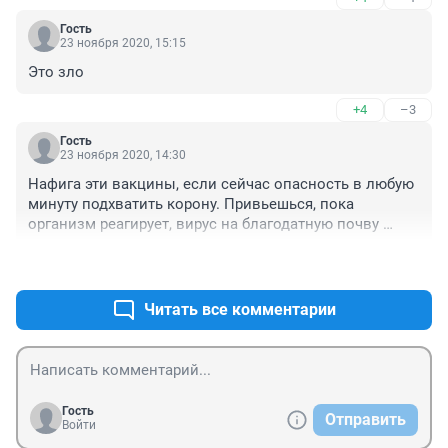
осторожным. Дабы не наслоилось. 
Гость
23 ноября 2020, 15:15
Это зло
+4
–3
Гость
23 ноября 2020, 14:30
Нафига эти вакцины, если сейчас опасность в любую 
минуту подхватить корону. Привьешься, пока 
организм реагирует, вирус на благодатную почву 
попадёт. Детей массово привить? А то количества 
+22
–9
привитых не хватает для отчётов по откату денег на 
вакцину?
Читать все комментарии
Гость
Отправить
Войти